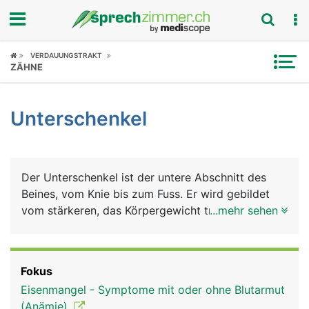
Fokus
VERDAUUNGSTRAKT
ZÄHNE
Krankheitsbilder
Unterschenkel
Symptome
Untersuchungen
Der Unterschenkel ist der untere Abschnitt des
News
Beines, vom Knie bis zum Fuss. Er wird gebildet
vom stärkeren, das Körpergewicht tragenden
...mehr sehen
Ratgeber
Schienbein (Tibia), und dem dünneren, stützenden
Wadenbein (Fibula). Muskeln, Nerven, Blut- und
Rubriken
Lymphgefässe umgeben die Knochen. Die
Fokus
Unterschenkelmuskeln sind für die Beugung und
Eisenmangel - Symptome mit oder ohne Blutarmut
Streckung im Sprunggelenk zuständig und
(Anämie)