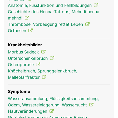
teilweise auch für die Hebung und Senkung der
Anatomie, Fussfunktion und Fehlbildungen
Zehen und für die Beugung im Knie.
Geschichte des Henna-Tattoos, Mehndi henna
mehndi
Thrombose: Vorbeugung rettet Leben
Orthesen
Krankheitsbilder
Morbus Sudeck
Unterschenkelbruch
Osteoporose
Knöchelbruch, Sprunggelenkbruch,
Unterschenkel Frau
Unterschenkel
Mann
Malleolarfraktur
Symptome
Wasseransammlung, Flüssigkeitsansammlung,
Ödem, Wassereinlagerung, Wassersucht
Hautveränderungen
Gefühlsstörungen in Armen oder Beinen