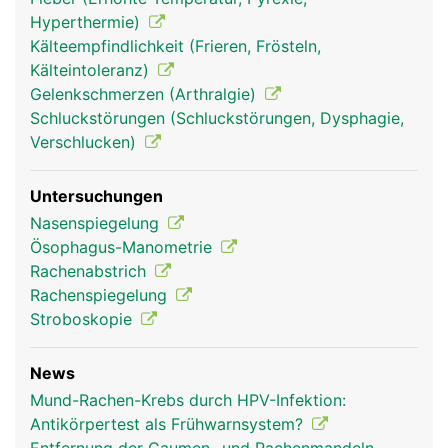
Mittelohr herstellt und für den Druckausgleich
Hyperthermie)
beim Schlucken sorgt.
Kälteempfindlichkeit (Frieren, Frösteln,
Kälteintoleranz)
Gelenkschmerzen (Arthralgie)
Schluckstörungen (Schluckstörungen, Dysphagie,
Verschlucken)
Untersuchungen
Nasenspiegelung
Ösophagus-Manometrie
Rachenabstrich
Rachen Frau
Rachen Mann
Rachen Frau
Rachenspiegelung
Stroboskopie
News
Mund-Rachen-Krebs durch HPV-Infektion:
Antikörpertest als Frühwarnsystem?