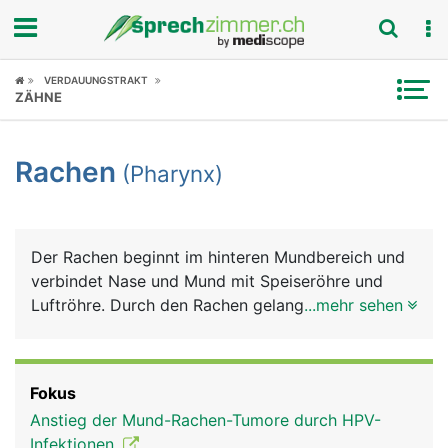
Fokus
VERDAUUNGSTRAKT
ZÄHNE
Krankheitsbilder
Rachen
(Pharynx)
Symptome
Untersuchungen
Der Rachen beginnt im hinteren Mundbereich und
News
verbindet Nase und Mund mit Speiseröhre und
Luftröhre. Durch den Rachen gelangt einerseits die
...mehr sehen
Ratgeber
Luft über die Luftröhre in die Lunge und
andererseits Nahrung und Flüssigkeiten über die
Rubriken
Speiseröhre in den Magen. Am Beginn der
Fokus
Luftröhre liegt der Kehlkopf mit den
Anstieg der Mund-Rachen-Tumore durch HPV-
Stimmbändern, die der Tonbildung dienen.
Infektionen