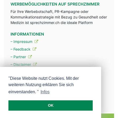
WERBEMÖGLICHKEITEN AUF SPRECHZIMMER
Für Ihre Werbebotschaft, PR-Kampagne oder
Kommunikationsstrategie mit Bezug zu Gesundheit oder
Medizin ist sprechzimmer.ch die ideale Platform
INFORMATIONEN
– Impressum
– Feedback
– Partner
– Disclaimer
– Datenschutzerklärung / Privacy Policy
"Diese Website nutzt Cookies. Mit der
weiteren Nutzung erklären Sie sich
– Werbung
einverstanden. "
Infos
– Mehr über unsere Experten
OK
MEDISCOPE AG E-MAIL:
INFO@MEDISCOPE.CH