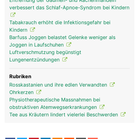
Entfernung der Gaumen- und Rachenmandeln
verbessert das Schlaf-Apnoe-Syndrom bei Kindern
Rachen Mann
Tabakrauch erhöht die Infektionsgefahr bei
Kindern
Barfuss Joggen belastet Gelenke weniger als
Joggen in Laufschuhen
Luftverschmutzung begünstigt
Lungenentzündungen
Rubriken
Rosskastanien und ihre edlen Verwandten
Ohrkerzen
Physiotherapeutische Massnahmen bei
obstruktiven Atemwegserkrankungen
Tee aus Kräutern lindert vielerlei Beschwerden