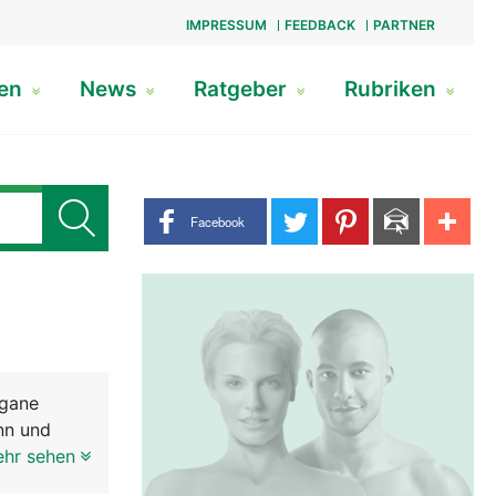
IMPRESSUM
FEEDBACK
PARTNER
gen
News
Ratgeber
Rubriken
Share buttons
Facebook
rgane
nn und
 der Frau.
ehr sehen