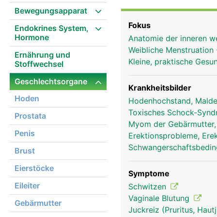
Samenblasen, Samenleite
Bewegungsapparat
Eileiter und Eierstöcke
Fokus
Endokrines System,
Geschlechtsorgane dien
Hormone
Anatomie der inneren w
Befriedigung der sexuel
Weibliche Menstruation
Ernährung und
Kleine, praktische Gesu
Stoffwechsel
Geschlechtsorgane
Krankheitsbilder
Hoden
Hodenhochstand, Malde
Toxisches Schock-Syn
Prostata
Myom der Gebärmutter
Penis
Erektionsprobleme, Erek
Schwangerschaftsbedin
Brust
Eierstöcke
Symptome
Eileiter
Schwitzen
Vaginale Blutung
Gebärmutter
Juckreiz (Pruritus, Hau