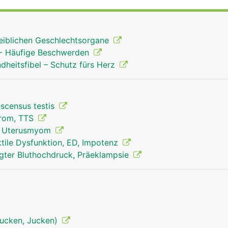
r und Prostata und bei der Frau die Scheide (Vagina), Geb
. Auch die weiblichen Brüste zählen zu den Geschlechtsorga
en vor allem zur Fortpflanzung und Hormonproduktion sow
eiblichen Geschlechtsorgane
len Lust. Beim Mann dient der Penis auch zur Ausscheidung
 - Häufige Beschwerden
ndheitsfibel – Schutz fürs Herz
scensus testis
drom, TTS
, Uterusmyom
tile Dysfunktion, ED, Impotenz
gter Bluthochdruck, Präeklampsie
tjucken, Jucken)