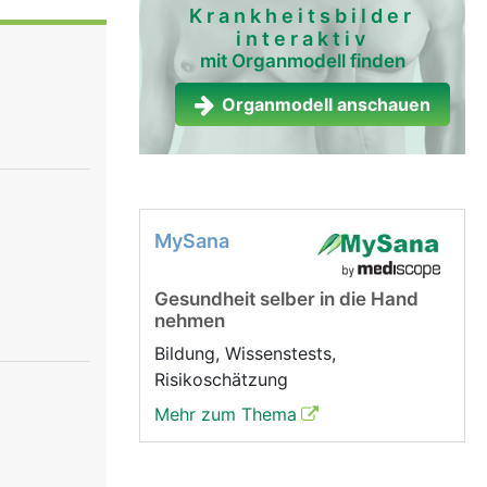
ärmutter,
Krankheitsbilder
interaktiv
nen. Die
mit Organmodell finden
ie zur
 von Urin.
Organmodell anschauen
MySana
Gesundheit selber in die Hand
nehmen
Bildung, Wissenstests,
Risikoschätzung
Mehr zum Thema