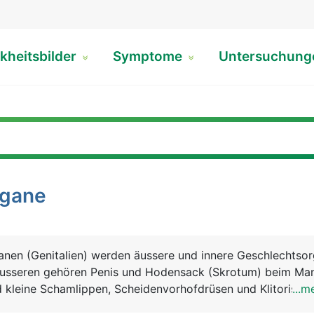
kheitsbilder
Symptome
Untersuchun
rgane
anen (Genitalien) werden äussere und innere Geschlechtso
äusseren gehören Penis und Hodensack (Skrotum) beim Ma
kleine Schamlippen, Scheidenvorhofdrüsen und Klitoris bei
...m
echtsorganen zählen beim Mann die Hoden, Nebenhoden,