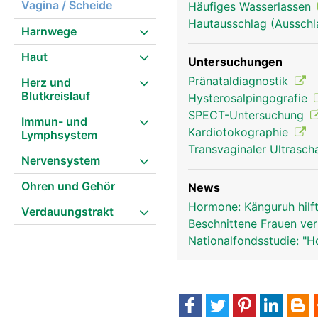
Vagina / Scheide
Häufiges Wasserlassen
Hautausschlag (Ausschl
Harnwege
Geschlechtsorgane Frau
Haut
Untersuchungen
Pränataldiagnostik
Herz und
Blutkreislauf
Hysterosalpingografie
SPECT-Untersuchung
Immun- und
Kardiotokographie
Lymphsystem
Transvaginaler Ultrasch
Nervensystem
Ohren und Gehör
News
Hormone: Känguruh hilf
Verdauungstrakt
Beschnittene Frauen ver
Nationalfondsstudie: "