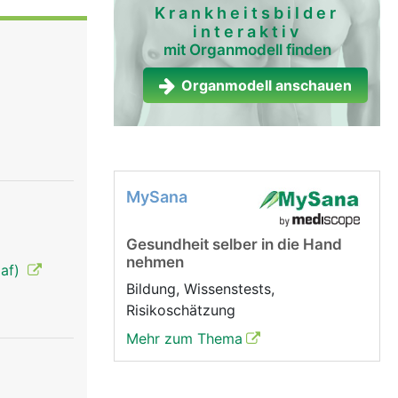
e
Krankheitsbilder
interaktiv
te zu einer
mit Organmodell finden
chen
Organmodell anschauen
rolliert
ächtnisses
che
e uns vom
MySana
Gesundheit selber in die Hand
nehmen
laf)
Bildung, Wissenstests,
Risikoschätzung
Mehr zum Thema