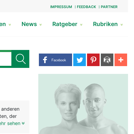
IMPRESSUM
FEEDBACK
PARTNER
gen
News
Ratgeber
Rubriken
Share buttons
Facebook
e anderen
ten, der
über den
ehr sehen
hälfte