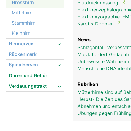
Grosshirn
Blutdruckmessung
Elektroenzephalograph
Mittelhirn
Elektromyographie, E
Stammhirn
Karotis-Doppler
Kleinhirn
News
Hirnnerven
Schlaganfall: Verbesse
Rückenmark
Musik fördert Gedächtni
Grosshirn Frau
Unbewusste Wahrnehmu
Spinalnerven
Menschliche DNA identif
Ohren und Gehör
Rubriken
Verdauungstrakt
Mütterhirne sind auf B
Herbst- Die Zeit des S
Abnehmen und entschla
Übungen gegen Frühlin