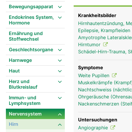
steuert die linke Körpers
Bewegungsapparat
Überkreuzung ist der Gr
Krankheitsbilder
Endokrines System,
Lähmung auf der rechten
Hormone
Hirnhautentzündung, Me
(Lappen), die unterschie
Epilepsie, Krampfleiden
Schläfenlappen, der Hin
Ernährung und
Amyotrophe Lateralskle
Stoffwechsel
Bewegungen und verarbei
Hirntumor
unbewussten Handlungen 
Geschlechtsorgane
Schädel-Hirn-Trauma, S
und unserer Lernfähigke
Harnwege
verantwortlich. Das Gro
Tier unterscheidet.
Symptome
Haut
Weite Pupillen
Herz und
Muskelkrämpfe (Kramp
Blutkreislauf
Nachtschweiss (nächtlic
Ohrgeräusche (Ohrensau
Immun- und
Lymphsystem
Nackenschmerzen (Stei
Nervensystem
Untersuchungen
Hirn
Angiographie