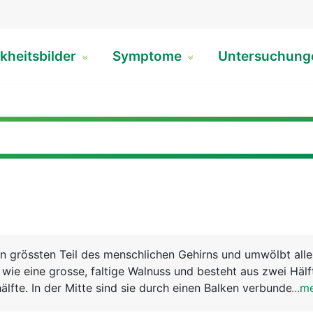
kheitsbilder
Symptome
Untersuchun
n grössten Teil des menschlichen Gehirns und umwölbt all
s wie eine grosse, faltige Walnuss und besteht aus zwei Hälf
älfte. In der Mitte sind sie durch einen Balken verbunden, 
...m
ch zwischen beiden Hirnhälften stattfindet. Die rechte Hirn