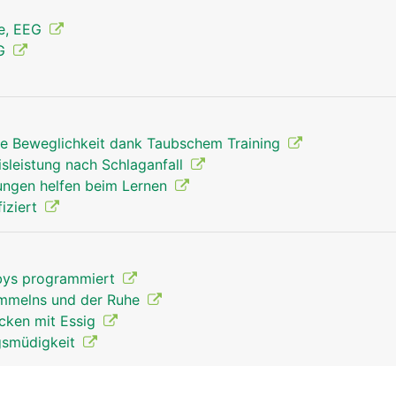
ie, EEG
MG
rte Beweglichkeit dank Taubschem Training
sleistung nach Schlaganfall
Grosshirn Mann
ngen helfen beim Lernen
iziert
abys programmiert
ammelns und der Ruhe
cken mit Essig
gsmüdigkeit