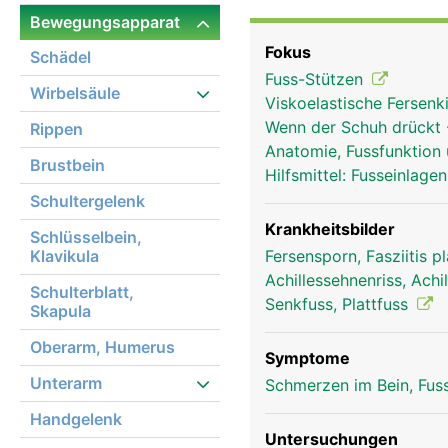
Körper und für die Beu
Bewegungsapparat
Vorfuss (Zehenbereich
Fokus
Schädel
Gehen und Laufen ermög
Fuss-Stützen
Wirbelsäule
Viskoelastische Fersen
Wenn der Schuh drückt
Rippen
Anatomie, Fussfunktion
Brustbein
Hilfsmittel: Fusseinlag
Schultergelenk
Krankheitsbilder
Schlüsselbein,
Klavikula
Fersensporn, Fasziitis p
Achillessehnenriss, Ach
Schulterblatt,
Senkfuss, Plattfuss
Skapula
Oberarm, Humerus
Symptome
Unterarm
Schmerzen im Bein, Fus
Handgelenk
Untersuchungen