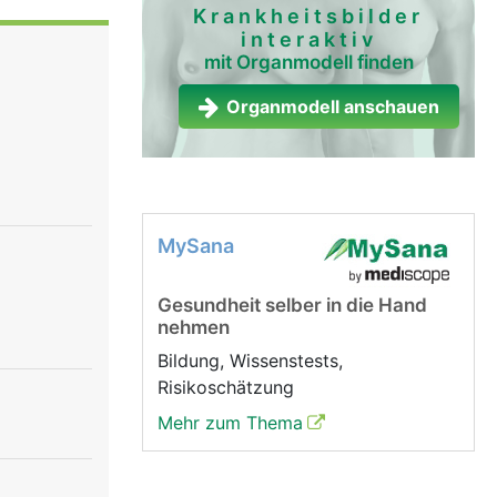
 der
Krankheitsbilder
interaktiv
Boden beim
mit Organmodell finden
Organmodell anschauen
MySana
Gesundheit selber in die Hand
nehmen
Bildung, Wissenstests,
Risikoschätzung
Mehr zum Thema