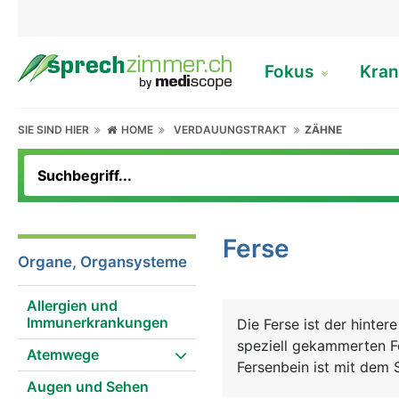
Fokus
Kran
SIE SIND HIER
HOME
VERDAUUNGSTRAKT
ZÄHNE
Ferse
Organe, Organsysteme
Allergien und
Immunerkrankungen
Die Ferse ist der hinte
speziell gekammerten Fe
Atemwege
Fersenbein ist mit dem
Augen und Sehen
Am hinteren Ende des Fer