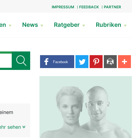
IMPRESSUM
FEEDBACK
PARTNER
gen
News
Ratgeber
Rubriken
Share buttons
Facebook
 einem
erbunden.
ehr sehen
 Sehen im