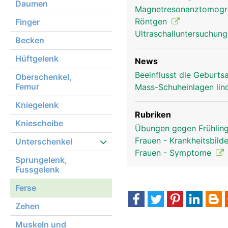
Daumen
Magnetresonanztomog
Ferse Frau
Röntgen
Finger
Ultraschalluntersuchun
Becken
Hüftgelenk
News
Beeinflusst die Geburts
Oberschenkel,
Femur
Mass-Schuheinlagen li
Kniegelenk
Rubriken
Kniescheibe
Übungen gegen Frühlin
Frauen - Krankheitsbild
Unterschenkel
Frauen - Symptome
Sprungelenk,
Fussgelenk
Ferse
Zehen
Muskeln und