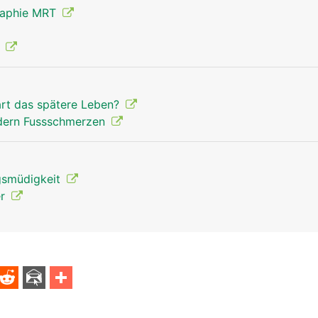
raphie MRT
Ferse Mann
g
art das spätere Leben?
ndern Fussschmerzen
gsmüdigkeit
er