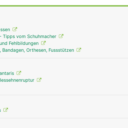
gung im oberen Sprunggelenk verantwortlich. Dadurch wird
) nach unten gezogen und das Abstossen des Fusses vom 
licht.
kissen
 - Tipps vom Schuhmacher
 und Fehlbildungen
en, Bandagen, Orthesen, Fussstützen
lantaris
illessehnenruptur
s