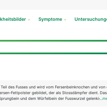
kheitsbilder
Symptome
Untersuchun
re Teil des Fusses und wird vom Fersenbeinknochen und von
rsen-Fettpolster gebildet, der als Stossdämpfer dient. Das
 Sprungbein und dem Würfelbein der Fusswurzel gelenkig v
...m
senbeins setzt die Achillessehne an. Sie ist die kräftigste