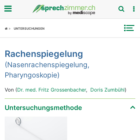
Fokus
UNTERSUCHUNGEN
Krankheitsbilder
Rachenspiegelung
Symptome
(Nasenrachenspiegelung,
Untersuchungen
Pharyngoskopie)
News
Von (
Dr. med. Fritz Grossenbacher
,
Doris Zumbühl
)
Ratgeber
Untersuchungsmethode
Rubriken