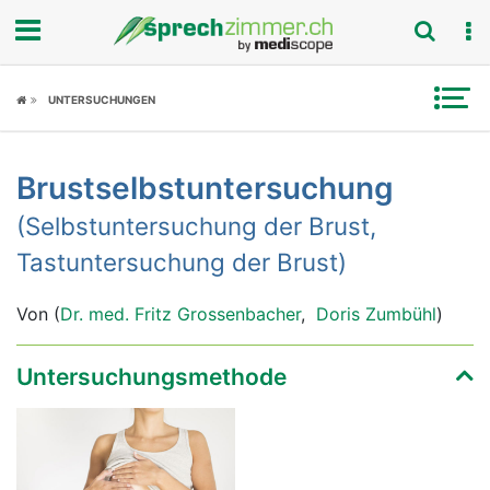
Fokus
UNTERSUCHUNGEN
Krankheitsbilder
Brustselbstuntersuchung
Symptome
(Selbstuntersuchung der Brust,
Untersuchungen
Tastuntersuchung der Brust)
News
Von (
Dr. med. Fritz Grossenbacher
,
Doris Zumbühl
)
Ratgeber
Untersuchungsmethode
Rubriken