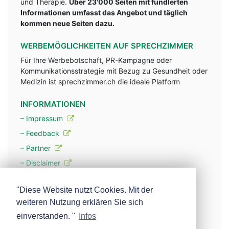
und Therapie.
Über 23'000 Seiten mit fundlerten
Informationen umfasst das Angebot und täglich
kommen neue Seiten dazu.
WERBEMÖGLICHKEITEN AUF SPRECHZIMMER
Für Ihre Werbebotschaft, PR-Kampagne oder
Kommunikationsstrategie mit Bezug zu Gesundheit oder
Medizin ist sprechzimmer.ch die ideale Platform
INFORMATIONEN
– Impressum
– Feedback
– Partner
– Disclaimer
– Datenschutzerklärung / Privacy Policy
"Diese Website nutzt Cookies. Mit der
weiteren Nutzung erklären Sie sich
– Werbung
einverstanden. "
Infos
– Mehr über unsere Experten