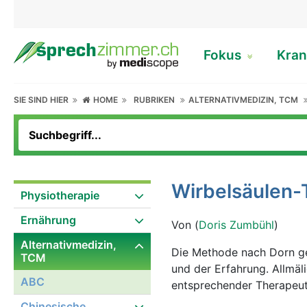
Fokus
Kran
SIE SIND HIER
HOME
RUBRIKEN
ALTERNATIVMEDIZIN, TCM
Wirbelsäulen-
Physiotherapie
Ernährung
Von (
Doris Zumbühl
)
Alternativmedizin,
Die Methode nach Dorn geh
TCM
und der Erfahrung. Allmä
ABC
entsprechender Therapeut
Chinesische