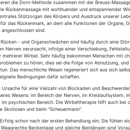
zieren die Dorn-Methode zusammen mit der Breuss-Massage
elle Rückenmassage mit wohltuender und entspannender Wir
 zentrales Stützorgan des Körpers und Ausdruck unserer Leb
 für das Rückenmark, an dem alle Funktionen der Organe, 
s angeschlossen sind.
 Rücken - und Organschwächen sind häufig durch eine Stör
Nerven verursacht, infolge einer Verschiebung, Fehlstell
er mehrerer Wirbel. Sehr häufig bekommen Menschen mit ch
roblemen zu hören, dies sei die Folge von Abnutzung, und 
tun. Das menschliche Wesen regeneriert sich aus sich selbs
eeignete Bedingungen dafür schaffen.
st Ursache für eine Vielzahl von Blockaden und Beschwerde
eres Wesens: im Bereich der Nerven, im Kreislaufsystem, i
im psychischen Bereich. Die Wirbeltherapie hilft auch bei 
ie Skoliosen und beim "Scheuermann".
l-Erfolg schon nach der ersten Behandlung ein; Sie fühlen sic
. Waagrechte Beckenlage und gleiche Beinlängen sind Vorau