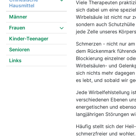
Viele Therapeuten prakti
Hausmittel
sich dabei um eine spezi
Männer
Wirbelsäule ist nicht nur
sondern auch Schutzhülle
Frauen
jede Zelle unseres Körper
Kinder-Teenager
Schmerzen - nicht nur am
Senioren
dem Rückenmark führenden 
Blockierung einzelner od
Links
Wirbelsäulen- und Gelenkp
sich nichts mehr dagegen 
es lebt, und sobald wir g
Jede Wirbelfehlstellung i
verschiedenen Ebenen uns
energetischen und ebenso 
langjährigen Störungen w
Häufig stellt sich der Hei
schmerzfreier und wohler