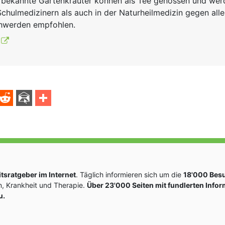
e bekannte Gartenkräuter können als Tee genossen und we
chulmedizinern als auch in der Naturheilmedizin gegen aller
hwerden empfohlen.
sratgeber im Internet
. Täglich informieren sich um die
18'000 Bes
, Krankheit und Therapie.
Über 23'000 Seiten mit fundlerten Info
u.