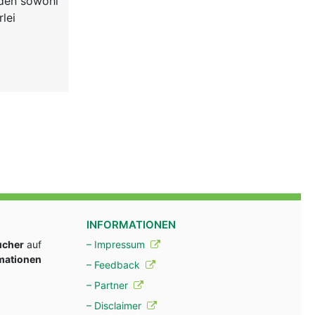
rden sowohl
lei
INFORMATIONEN
ucher
auf
– Impressum
rmationen
– Feedback
– Partner
– Disclaimer