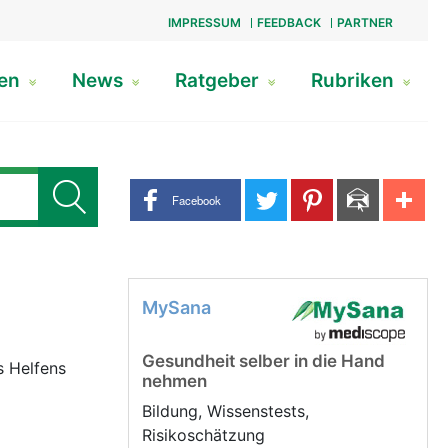
IMPRESSUM
FEEDBACK
PARTNER
gen
News
Ratgeber
Rubriken
Share buttons
Facebook
MySana
Gesundheit selber in die Hand
s Helfens
nehmen
Bildung, Wissenstests,
Risikoschätzung