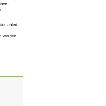
nnen
r
nterschied
rt werden