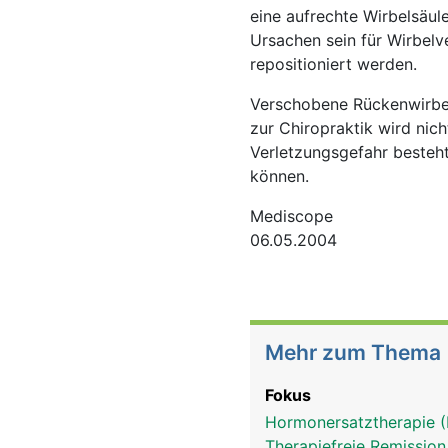
eine aufrechte Wirbelsäu
Ursachen sein für Wirbelv
repositioniert werden.
Verschobene Rückenwirbel 
zur Chiropraktik wird nic
Verletzungsgefahr besteh
können.
Mediscope
06.05.2004
Mehr zum Thema
Fokus
Hormonersatztherapie (HR
Therapiefreie Remissio