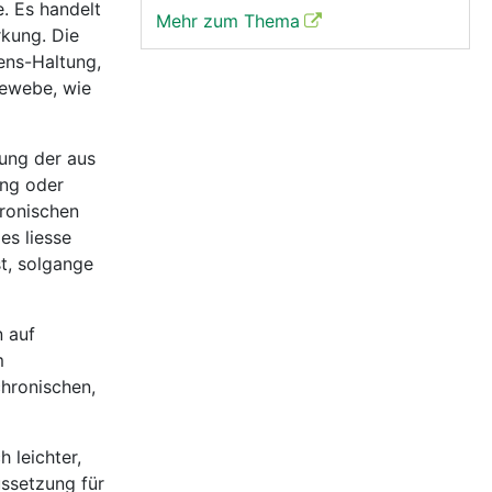
. Es handelt
Mehr zum Thema
kung. Die
ens-Haltung,
Gewebe, wie
ung der aus
ung oder
ronischen
es liesse
t, solgange
n auf
m
chronischen,
h leichter,
ssetzung für