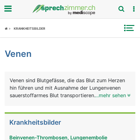
Fokus
KRANKHEITSBILDER
Krankheitsbilder
Venen
Symptome
Untersuchungen
Venen sind Blutgefässe, die das Blut zum Herzen
News
hin führen und mit Ausnahme der Lungenvenen
sauerstoffarmes Blut transportieren. Der Blutdruck
...mehr sehen
Ratgeber
ist in Venen niedriger als in Arterien.
Rubriken
Krankheitsbilder
Beinvenen-Thrombosen, Lungenembolie