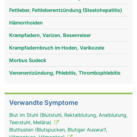
Fettleber, Fettleberentzündung (Steatohepatitis)
Hämorrhoiden
Krampfadern, Varizen, Besenreiser
venen frau
venen mann
Krampfadernbruch im Hoden, Varikozele
Morbus Sudeck
Venenentzündung, Phlebitis, Thrombophlebitis
Verwandte Symptome
Blut im Stuhl (Blutstuhl, Rektalblutung, Analblutung,
Teerstuhl, Meläna)
Bluthusten (Blutspucken, Blutiger Auswurf,