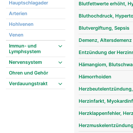
Hauptschlagader
Blutfettwerte erhöht, H
Arterien
Bluthochdruck, Hypert
Hohlvenen
Blutvergiftung, Sepsis
Venen
Demenz, Altersdemenz
Immun- und
Lymphsystem
Entzündung der Herzinn
Nervensystem
Hämangiom, Blutschw
Ohren und Gehör
Hämorrhoiden
Verdauungstrakt
Herzbeutelentzündung, 
blutkreislauf frau
Herzinfarkt, Myokardinf
Herzklappenfehler, Her
Herzmuskelentzündung,