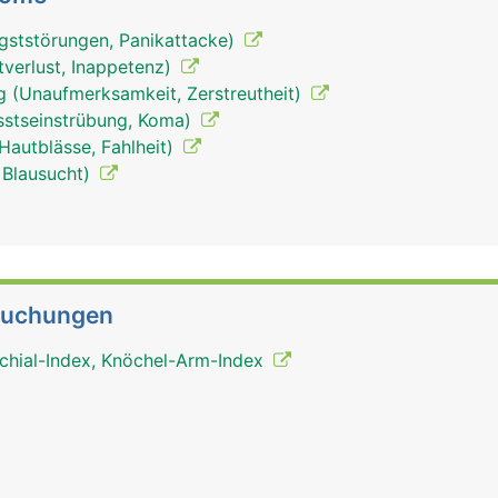
ngststörungen, Panikattacke)
tverlust, Inappetenz)
 (Unaufmerksamkeit, Zerstreutheit)
sstseinstrübung, Koma)
 Hautblässe, Fahlheit)
 Blausucht)
suchungen
chial-Index, Knöchel-Arm-Index