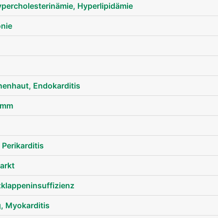
ypercholesterinämie, Hyperlipidämie
onie
enhaut, Endokarditis
amm
Perikarditis
blutkreislauf mann
arkt
zklappeninsuffizienz
 Myokarditis