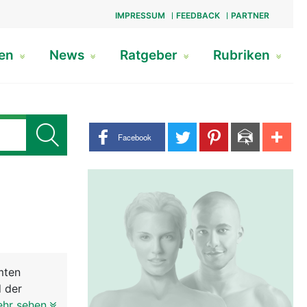
IMPRESSUM
FEEDBACK
PARTNER
gen
News
Ratgeber
Rubriken
Share buttons
Facebook
mten
d der
System
ehr sehen