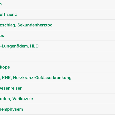
n
ffizienz
erzschlag, Sekundenherztod
ps
n-Lungenödem, HLÖ
nkope
t, KHK, Herzkranz-Gefässerkrankung
Besenreiser
oden, Varikozele
enemphysem