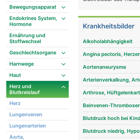
eingebunden, um das Bl
Bewegungsapparat
Blutkreislauf und Lunge 
Endokrines System,
Herz wegleiten, heissen 
Hormone
Krankheitsbilder
Venen. Genau genommen 
Ernährung und
Körperkreislauf und den
Stoffwechsel
Alkoholabhängigkeit
angereicherte Blut flie
Herzkammer. Von dort wi
Geschlechtsorgane
Angina pectoris, Herze
den Körper gepumpt. In 
Harnwege
kohlendioxidreiche) Blu
Aortenaneurysma
Herzkammer, von wo es 
Haut
Arterienverkalkung, Art
frischem Sauerstoff au
Herz und
beide Blutkreisläufe. W
Blutkreislauf
Arthrose, Hüftgelenkar
Ruhe pumpt es langsamer
Herz
den Körper zirkuliert.
Beinvenen-Thrombosen
Lungenvenen
Blutdruck hoch bei Kin
Lungenarterien
Blutdruck niedrig, Hypo
Aorta,