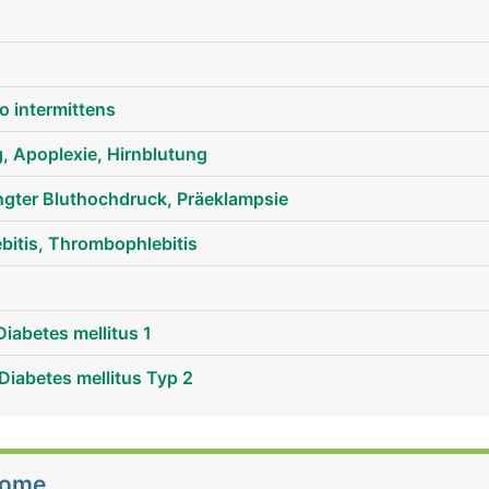
o intermittens
g, Apoplexie, Hirnblutung
gter Bluthochdruck, Präeklampsie
itis, Thrombophlebitis
Diabetes mellitus 1
Diabetes mellitus Typ 2
tome