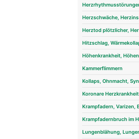
Herzrhythmusstörunge
Herzschwäche, Herzinsu
Herztod plötzlicher, H
Hitzschlag, Wärmekolla
Höhenkrankheit, Höhe
Kammerflimmern
Kollaps, Ohnmacht, Sy
Koronare Herzkrankhei
Krampfadern, Varizen, 
Krampfadernbruch im H
Lungenblähung, Lung