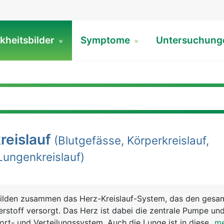
kheitsbilder
Symptome
Untersuchun
reislauf
(Blutgefässe, Körperkreislauf,
Lungenkreislauf)
 bilden zusammen das Herz-Kreislauf-System, das den gesa
erstoff versorgt. Das Herz ist dabei die zentrale Pumpe un
port- und Verteilungssystem. Auch die Lunge ist in diesem 
...m