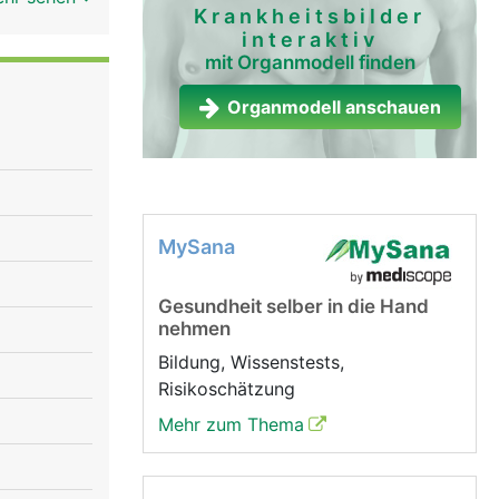
Krankheitsbilder
z,
interaktiv
s Blut vom
mit Organmodell finden
 heissen
den grossen
Organmodell anschauen
inke
rta) in
arme und
rechte
MySana
eder mit
dlich durch
Gesundheit selber in die Hand
ller, in
nehmen
al durch
Bildung, Wissenstests,
Risikoschätzung
Mehr zum Thema