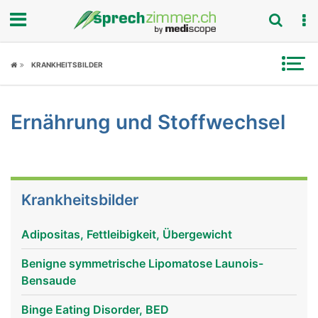
Fokus
KRANKHEITSBILDER
Krankheitsbilder
Ernährung und Stoffwechsel
Symptome
Untersuchungen
News
Krankheitsbilder
Ratgeber
Adipositas, Fettleibigkeit, Übergewicht
Rubriken
Benigne symmetrische Lipomatose Launois-
Bensaude
Binge Eating Disorder, BED