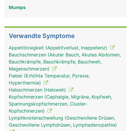
Mund verteilt sind. Pro Tag werden etwa 1.5 Liter
Mumps
Speichel produziert und über kleine Gänge aus
den Speicheldrüsen in den Mund geleitet. Nachts
ist die Produktion geringer, tagsüber und vor allem
während dem Essen steigt sie deutlich an. Der
Verwandte Symptome
Speichel schützt und reinigt die Schleimhaut in
Mund und Rachen und dient der Abwehr von
Appetitlosigkeit (Appetitverlust, Inappetenz)
Krankheitserregern. Er verflüssigt die Nahrung und
Bauchschmerzen (Akuter Bauch, Akutes Abdomen,
erleichtert den Schluckvorgang. Ausserdem
Bauchkrämpfe, Bauchkrämpfe, Bauchweh,
enthält er Enzyme, die zur Verdauung beitragen.
Magenschmerzen)
Der Speichel reinigt Zunge und Zähne und
Fieber (Erhöhte Temperatur, Pyrexie,
neutralisiert Säuren, die den Zahnschmelz
Hyperthermie)
angreifen können, er enthält auch Mineralien, die
Halsschmerzen (Halsweh)
den Zahnschmelz härten.
Kopfschmerzen (Cephalgie, Migräne, Kopfweh,
Spannungskopfschmerzen, Cluster-
Kopfschmerzen)
Lymphknotenschwellung (Geschwollene Drüsen,
Geschwollene Lymphdrüsen, Lymphadenopathie)