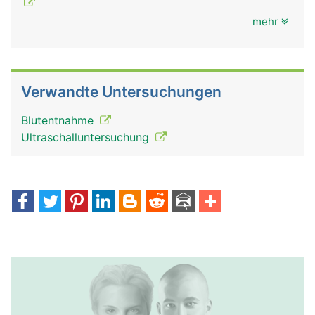
mehr
mundspeicheldrüsen
mundspeicheldrüsen
Verwandte Untersuchungen
frau
mann
Blutentnahme
Ultraschalluntersuchung