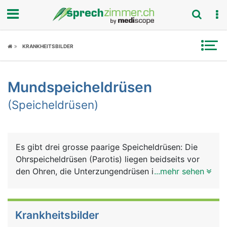
Fokus
KRANKHEITSBILDER
Krankheitsbilder
Mundspeicheldrüsen
Symptome
(Speicheldrüsen)
Untersuchungen
News
Es gibt drei grosse paarige Speicheldrüsen: Die
Ohrspeicheldrüsen (Parotis) liegen beidseits vor
Ratgeber
den Ohren, die Unterzungendrüsen im Mundboden
...mehr sehen
unter der Zunge und die Unterkieferdrüsen hinten
Rubriken
an der Innenseite des Unterkiefers. Gemeinsam
produzieren sie 90% des Speichels. Den Rest
Krankheitsbilder
produzieren mehrere kleine Speicheldrüsen, die im