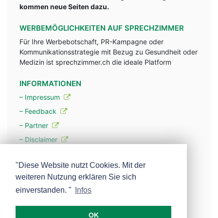
kommen neue Seiten dazu.
WERBEMÖGLICHKEITEN AUF SPRECHZIMMER
Für Ihre Werbebotschaft, PR-Kampagne oder
Kommunikationsstrategie mit Bezug zu Gesundheit oder
Medizin ist sprechzimmer.ch die ideale Platform
INFORMATIONEN
– Impressum
– Feedback
– Partner
– Disclaimer
– Datenschutzerklärung / Privacy Policy
"Diese Website nutzt Cookies. Mit der
weiteren Nutzung erklären Sie sich
– Werbung
einverstanden. "
Infos
– Mehr über unsere Experten
OK