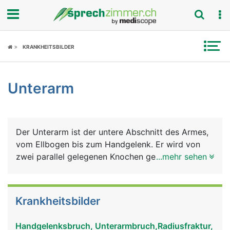
Fokus
KRANKHEITSBILDER
Krankheitsbilder
Unterarm
Symptome
Untersuchungen
Der Unterarm ist der untere Abschnitt des Armes,
News
vom Ellbogen bis zum Handgelenk. Er wird von
zwei parallel gelegenen Knochen gebildet - der
...mehr sehen
Ratgeber
Elle (Ulna) auf der Kleinfingerseite gelegen und der
Speiche (Radius) auf der Daumenseite gelegen. Bei
Rubriken
der Drehung des Unterarmes überkreuzen sich Elle
Krankheitsbilder
und Speiche. Zeigt die Handfläche nach oben,
liegen sie nebeneinander, zeigt sie nach unten,
Handgelenksbruch, Unterarmbruch,Radiusfraktur,