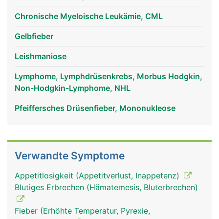
erkennen und vernichten können. Ausserdem
werden in der Milz überalterte rote Blutkörperchen
Chronische Myeloische Leukämie, CML
(Erythrozyten) und Blutplättchen (Thrombozyten)
aussortiert und abgebaut.
Gelbfieber
Leishmaniose
Lymphome, Lymphdrüsenkrebs, Morbus Hodgkin,
Non-Hodgkin-Lymphome, NHL
Pfeiffersches Drüsenfieber, Mononukleose
Verwandte Symptome
milz frau
milz mann
Appetitlosigkeit (Appetitverlust, Inappetenz)
Blutiges Erbrechen (Hämatemesis, Bluterbrechen)
Fieber (Erhöhte Temperatur, Pyrexie,