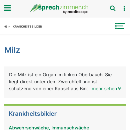
Fokus
KRANKHEITSBILDER
Krankheitsbilder
Milz
Symptome
Untersuchungen
Die Milz ist ein Organ im linken Oberbauch. Sie
News
liegt direkt unter dem Zwerchfell und ist
schützend von einer Kapsel aus Bindegewebe
...mehr sehen
Ratgeber
umhüllt (Milzkapsel). Sie hat zwei Hauptaufgaben:
In ihr reifen bestimmte weisse Blutkörperchen zu
Rubriken
Abwehrzellen des Immunsystems heran, die
Krankheitsbilder
sogenannten B- und T-Lymphozyten, die als
"Killerzellen" Fremdstoffe wie Bakterien und Viren
Abwehrschwäche, Immunschwäche