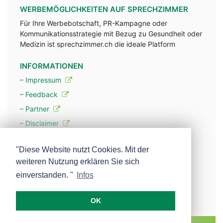
WERBEMÖGLICHKEITEN AUF SPRECHZIMMER
Für Ihre Werbebotschaft, PR-Kampagne oder
Kommunikationsstrategie mit Bezug zu Gesundheit oder
Medizin ist sprechzimmer.ch die ideale Platform
INFORMATIONEN
– Impressum
– Feedback
– Partner
– Disclaimer
– Datenschutzerklärung / Privacy Policy
"Diese Website nutzt Cookies. Mit der
weiteren Nutzung erklären Sie sich
– Werbung
einverstanden. "
Infos
– Mehr über unsere Experten
OK
MEDISCOPE AG E-MAIL:
INFO@MEDISCOPE.CH