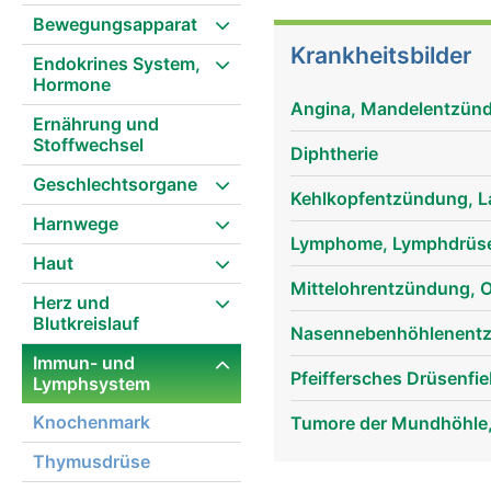
(Polypen), die im hinte
Bewegungsapparat
Abwehrkräfte. Bei Kinde
Krankheitsbilder
Endokrines System,
Hormone
Angina, Mandelentzündu
Ernährung und
Stoffwechsel
Diphtherie
Geschlechtsorgane
Kehlkopfentzündung, La
Harnwege
Lymphome, Lymphdrüse
Haut
Mittelohrentzündung, O
Herz und
Blutkreislauf
Nasennebenhöhlenentzü
Immun- und
Pfeiffersches Drüsenfi
Lymphsystem
Knochenmark
Tumore der Mundhöhle
Thymusdrüse