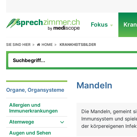
Fokus
Kran
SIE SIND HIER
HOME
KRANKHEITSBILDER
Mandeln
Organe, Organsysteme
Allergien und
Immunerkrankungen
Die Mandeln, gemeint s
Immunsystem und spielen
Atemwege
der körpereigenen Infek
Augen und Sehen
der Rachenschleimhaut