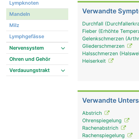
Lympknoten
Verwandte Symp
Mandeln
Durchfall (Durchfallerk
Milz
Fieber (Erhöhte Tempera
Lymphgefässe
Gelenkschmerzen (Arthr
Gliederschmerzen
Nervensystem
Halsschmerzen (Halsw
Ohren und Gehör
Heiserkeit
Verdauungstrakt
Verwandte Unter
Abstrich
Ohrenspiegelung
Rachenabstrich
Rachenspiegelung