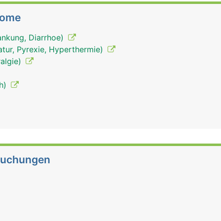
tome
rankung, Diarrhoe)
tur, Pyrexie, Hyperthermie)
algie)
eh)
suchungen