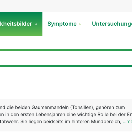
kheitsbilder
Symptome
Untersuchun
ind die beiden Gaumenmandeln (Tonsillen), gehören zum
 in den ersten Lebensjahren eine wichtige Rolle bei der E
tabwehr. Sie liegen beidseits im hinteren Mundbereich, eing
...m
. Ausser den Gaumenmandeln gibt es noch die beiden Rac