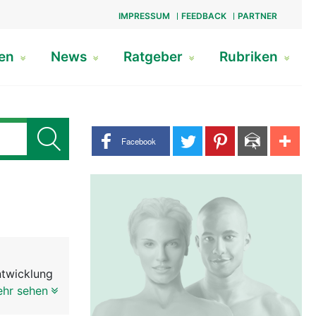
IMPRESSUM
FEEDBACK
PARTNER
gen
News
Ratgeber
Rubriken
Share buttons
Facebook
ntwicklung
ebettet in
ehr sehen
henmandeln