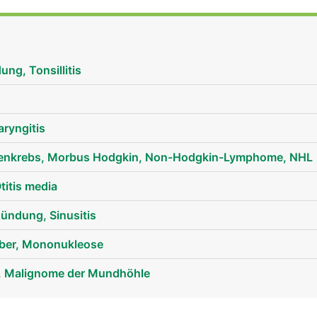
ren Nasenhöhlenbereich liegen. Auch sie unterstützen die
rn sind sie noch grösser, später schrumpfen sie.
ng, Tonsillitis
ryngitis
nkrebs, Morbus Hodgkin, Non-Hodgkin-Lymphome, NHL
titis media
ndung, Sinusitis
eber, Mononukleose
, Malignome der Mundhöhle