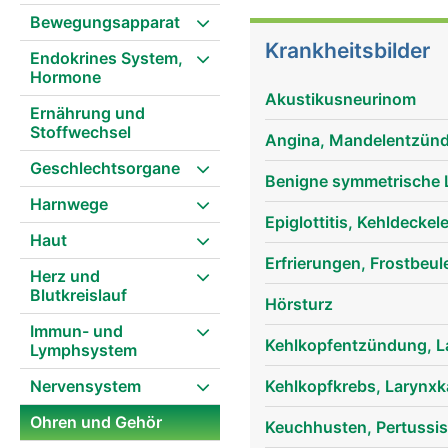
dient zur Aufnahme und 
Bewegungsapparat
Gehörgang nach innen z
Krankheitsbilder
Endokrines System,
Membran und hat zwei A
Hormone
Schutz vor Beschädigung
Akustikusneurinom
aussen auf die drei be
Ernährung und
Stoffwechsel
Steigbügel - die kleinst
Angina, Mandelentzündu
Die Gehörknöchelchen s
Geschlechtsorgane
Innenohr, dem eigentlich
Benigne symmetrische 
Harnwege
die Schallwellen in Wa
Epiglottitis, Kehldecke
schneckenförmige Innen
Haut
Rezeptoren zum Hören u
Erfrierungen, Frostbeul
Herz und
Signale durch den inne
Blutkreislauf
Hörsturz
Immun- und
Kehlkopfentzündung, La
Lymphsystem
Nervensystem
Kehlkopfkrebs, Larynx
Ohren und Gehör
Keuchhusten, Pertussis