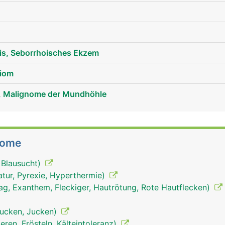
is, Seborrhoisches Ekzem
liom
, Malignome der Mundhöhle
tome
 Blausucht)
tur, Pyrexie, Hyperthermie)
ag, Exanthem, Fleckiger, Hautrötung, Rote Hautflecken)
tjucken, Jucken)
ieren, Frösteln, Kälteintoleranz)