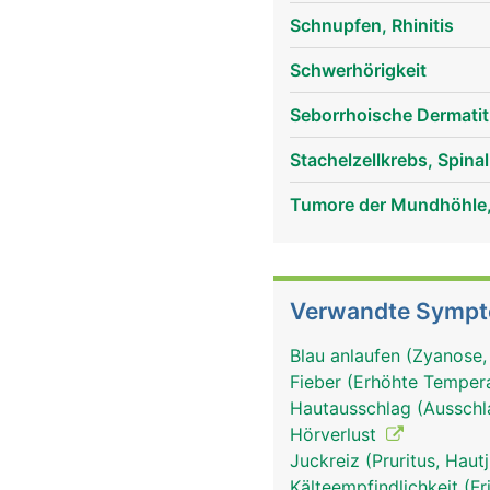
Schnupfen, Rhinitis
Schwerhörigkeit
Seborrhoische Dermatit
Stachelzellkrebs, Spina
Tumore der Mundhöhle
Verwandte Symp
Blau anlaufen (Zyanose,
Fieber (Erhöhte Tempera
Hautausschlag (Ausschl
Hörverlust
Juckreiz (Pruritus, Hau
Kälteempfindlichkeit (Fr