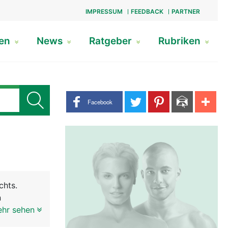
IMPRESSUM
FEEDBACK
PARTNER
gen
News
Ratgeber
Rubriken
Share buttons
Facebook
chts.
n
d dem
ehr sehen
 besteht -