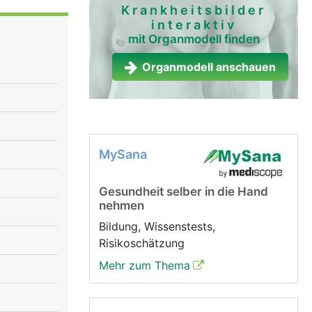
en äusseren
Krankheitsbilder
interaktiv
webige
mit Organmodell finden
en zum
n von
Organmodell anschauen
 und
eiskorn).
er zum
, wodurch
MySana
iblen
Nerven die
Gesundheit selber in die Hand
nehmen
Bildung, Wissenstests,
Risikoschätzung
Mehr zum Thema