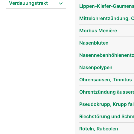
Verdauungstrakt
Lippen-Kiefer-Gaumens
Mittelohrentzündung, O
Morbus Menière
Nasenbluten
Nasennebenhöhlenentzü
Nasenpolypen
Ohren Frau
Ohrensausen, Tinnitus
Ohrentzündung äusserer
Pseudokrupp, Krupp fa
Riechstörung und Sch
Röteln, Rubeolen