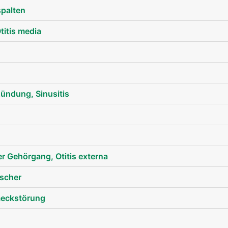
palten
titis media
ndung, Sinusitis
Ohren Mann
 Gehörgang, Otitis externa
lscher
meckstörung