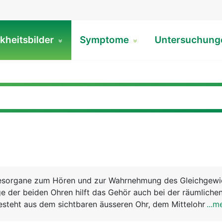
kheitsbilder
Symptome
Untersuchun
nesorgane zum Hören und zur Wahrnehmung des Gleichgewi
e der beiden Ohren hilft das Gehör auch bei der räumliche
besteht aus dem sichtbaren äusseren Ohr, dem Mittelohr un
...m
hr - die Ohrmuschel, die aus Haut, Knorpel und Fettgewebe