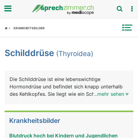
Fokus
KRANKHEITSBILDER
Krankheitsbilder
Schilddrüse
(Thyroidea)
Symptome
Untersuchungen
Die Schilddrüse ist eine lebenswichtige
News
Hormondrüse und befindet sich knapp unterhalb
des Kehlkopfes. Sie liegt wie ein Schild vor
...mehr sehen
Ratgeber
Kehlkopf und Luftröhre. Die Schilddrüse hat die
Form eines Schmetterlings mit zwei Flügel, die
Rubriken
über eine Gewebebrücke verbunden sind. Die
Krankheitsbilder
Schilddrüse produziert Schilddrüsenhormone und
das Hormon Calcitonin. Die Schilddrüsenhormone
Blutdruck hoch bei Kindern und Jugendlichen