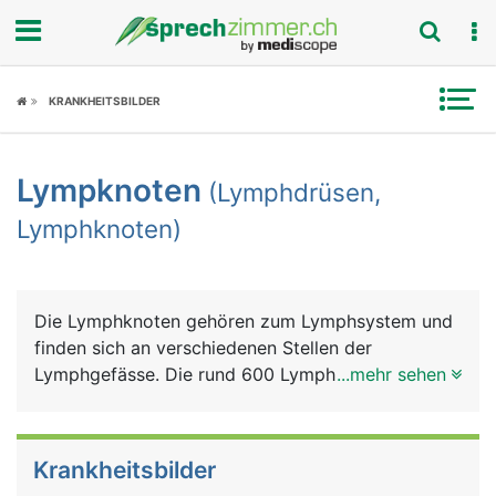
Fokus
KRANKHEITSBILDER
Krankheitsbilder
Lympknoten
(Lymphdrüsen,
Symptome
Lymphknoten)
Untersuchungen
News
Die Lymphknoten gehören zum Lymphsystem und
finden sich an verschiedenen Stellen der
Ratgeber
Lymphgefässe. Die rund 600 Lymphknoten des
...mehr sehen
Menschen liegen vor allem am Hals, im Nacken, in
Rubriken
den Achseln, in den Leisten sowie im Brustkorb
und im Bauch. Sie haben ein erbsen- bis
Krankheitsbilder
bohnenförmiges Aussehen und sind normalerweise