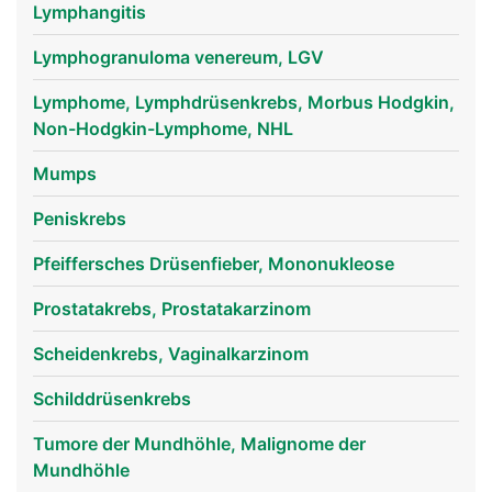
Lymphangitis
Lymphogranuloma venereum, LGV
Lymphome, Lymphdrüsenkrebs, Morbus Hodgkin,
Non-Hodgkin-Lymphome, NHL
lympknoten frau
lympknoten mann
Mumps
Peniskrebs
Pfeiffersches Drüsenfieber, Mononukleose
Prostatakrebs, Prostatakarzinom
Scheidenkrebs, Vaginalkarzinom
Schilddrüsenkrebs
Tumore der Mundhöhle, Malignome der
Mundhöhle