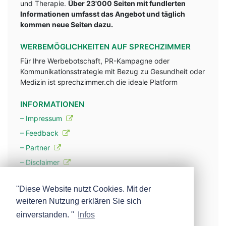
und Therapie.
Über 23'000 Seiten mit fundlerten
Informationen umfasst das Angebot und täglich
kommen neue Seiten dazu.
WERBEMÖGLICHKEITEN AUF SPRECHZIMMER
Für Ihre Werbebotschaft, PR-Kampagne oder
Kommunikationsstrategie mit Bezug zu Gesundheit oder
Medizin ist sprechzimmer.ch die ideale Platform
INFORMATIONEN
– Impressum
– Feedback
– Partner
– Disclaimer
– Datenschutzerklärung / Privacy Policy
"Diese Website nutzt Cookies. Mit der
weiteren Nutzung erklären Sie sich
– Werbung
einverstanden. "
Infos
– Mehr über unsere Experten