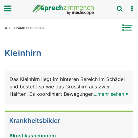
Fokus
KRANKHEITSBILDER
Krankheitsbilder
Kleinhirn
Symptome
Untersuchungen
Das Kleinhirn liegt im hinteren Bereich im Schädel
News
und besteht so wie das Grosshirn aus zwei
Hälften. Es koordiniert Bewegungen und sorgt
...mehr sehen
Ratgeber
über eine Verbindung mit dem
Gleichgewichtsorgan, das im Innenohr liegt, für
Rubriken
das Körpergleichgewicht.
Krankheitsbilder
Akustikusneurinom