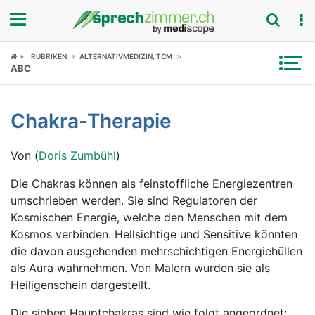
Fokus
RUBRIKEN
ALTERNATIVMEDIZIN, TCM
ABC
Krankheitsbilder
Chakra-Therapie
Symptome
Von (
Doris Zumbühl
)
Untersuchungen
Die Chakras können als feinstoffliche Energiezentren
News
umschrieben werden. Sie sind Regulatoren der
Kosmischen Energie, welche den Menschen mit dem
Ratgeber
Kosmos verbinden. Hellsichtige und Sensitive könnten
die davon ausgehenden mehrschichtigen Energiehüllen
Rubriken
als Aura wahrnehmen. Von Malern wurden sie als
Heiligenschein dargestellt.
Die sieben Hauptchakras sind wie folgt angeordnet: