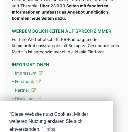
und Therapie.
Über 23'000 Seiten mit fundlerten
Informationen umfasst das Angebot und täglich
kommen neue Seiten dazu.
WERBEMÖGLICHKEITEN AUF SPRECHZIMMER
Für Ihre Werbebotschaft, PR-Kampagne oder
Kommunikationsstrategie mit Bezug zu Gesundheit oder
Medizin ist sprechzimmer.ch die ideale Platform
INFORMATIONEN
– Impressum
– Feedback
– Partner
– Disclaimer
– Datenschutzerklärung / Privacy Policy
"Diese Website nutzt Cookies. Mit der
weiteren Nutzung erklären Sie sich
– Werbung
einverstanden. "
Infos
– Mehr über unsere Experten