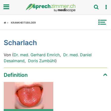
Fokus
KRANKHEITSBILDER
Krankheitsbilder
Scharlach
Symptome
Von (
Dr. med. Gerhard Emrich
,
Dr. med. Daniel
Untersuchungen
Desalmand
,
Doris Zumbühl
)
News
Definition
Ratgeber
Rubriken