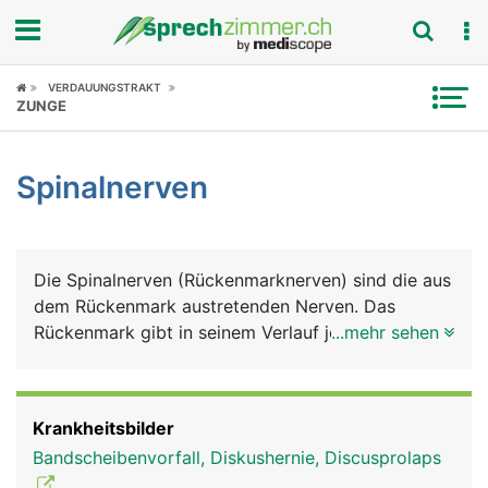
Fokus
VERDAUUNGSTRAKT
ZUNGE
Krankheitsbilder
Spinalnerven
Symptome
Untersuchungen
Die Spinalnerven (Rückenmarknerven) sind die aus
News
dem Rückenmark austretenden Nerven. Das
Rückenmark gibt in seinem Verlauf jeweils auf der
...mehr sehen
Ratgeber
linken und rechten Seite der Wirbelsäule 31
Spinalnerven ab. Diese werden nach den
Rubriken
entsprechenden Wirbelsäulenabschnitten benannt.
Krankheitsbilder
Es gibt demnach auf jeder Seite 8 Halsnerven, 12
Bandscheibenvorfall, Diskushernie, Discusprolaps
Brustnerven, 5 Lendennerven und 1 Steissbeinnerv.