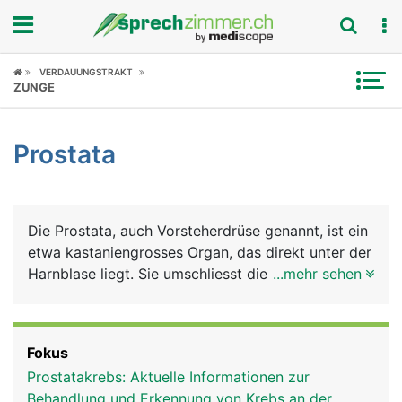
Fokus
VERDAUUNGSTRAKT
ZUNGE
Krankheitsbilder
Prostata
Symptome
Untersuchungen
Die Prostata, auch Vorsteherdrüse genannt, ist ein
News
etwa kastaniengrosses Organ, das direkt unter der
Harnblase liegt. Sie umschliesst die Harnröhre
...mehr sehen
Ratgeber
ringförmig. Sie besteht aus vielen Einzeldrüsen
deren Ausführungsgänge in die Harnröhre münden.
Rubriken
Die Vorsteherdrüse gehört, genau wie Hoden,
Fokus
Nebenhoden und Samenleiter, zu den
Prostatakrebs: Aktuelle Informationen zur
Geschlechtsorganen des Mannes.
Behandlung und Erkennung von Krebs an der