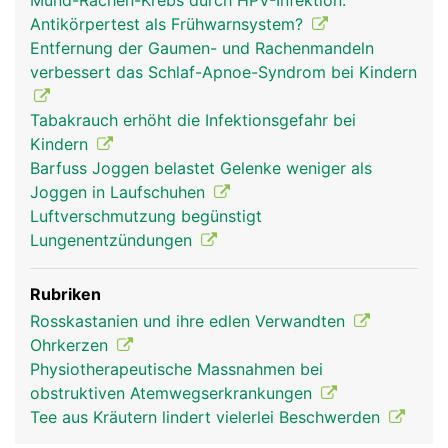
Mund-Rachen-Krebs durch HPV-Infektion:
Antikörpertest als Frühwarnsystem?
Entfernung der Gaumen- und Rachenmandeln
Rachen Mann
verbessert das Schlaf-Apnoe-Syndrom bei Kindern
Tabakrauch erhöht die Infektionsgefahr bei
Kindern
Barfuss Joggen belastet Gelenke weniger als
Joggen in Laufschuhen
Luftverschmutzung begünstigt
Lungenentzündungen
Rubriken
Rosskastanien und ihre edlen Verwandten
Ohrkerzen
Physiotherapeutische Massnahmen bei
obstruktiven Atemwegserkrankungen
Tee aus Kräutern lindert vielerlei Beschwerden