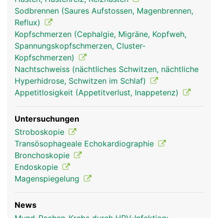
Mittelohr herstellt und für den Druckausgleich
Sodbrennen (Saures Aufstossen, Magenbrennen,
beim Schlucken sorgt.
Reflux)
Kopfschmerzen (Cephalgie, Migräne, Kopfweh,
Spannungskopfschmerzen, Cluster-
Kopfschmerzen)
Nachtschweiss (nächtliches Schwitzen, nächtliche
Hyperhidrose, Schwitzen im Schlaf)
Appetitlosigkeit (Appetitverlust, Inappetenz)
Untersuchungen
Stroboskopie
Rachen Frau
Rachen Mann
Rachen Frau
Transösophageale Echokardiographie
Bronchoskopie
Endoskopie
Magenspiegelung
News