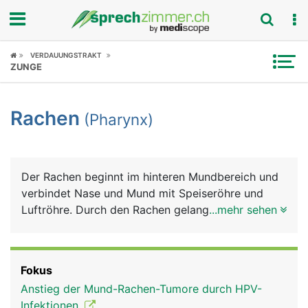
Fokus
VERDAUUNGSTRAKT
ZUNGE
Krankheitsbilder
Rachen
(Pharynx)
Symptome
Untersuchungen
Der Rachen beginnt im hinteren Mundbereich und
News
verbindet Nase und Mund mit Speiseröhre und
Luftröhre. Durch den Rachen gelangt einerseits die
...mehr sehen
Ratgeber
Luft über die Luftröhre in die Lunge und
andererseits Nahrung und Flüssigkeiten über die
Rubriken
Speiseröhre in den Magen. Am Beginn der
Fokus
Luftröhre liegt der Kehlkopf mit den
Anstieg der Mund-Rachen-Tumore durch HPV-
Stimmbändern, die der Tonbildung dienen.
Infektionen