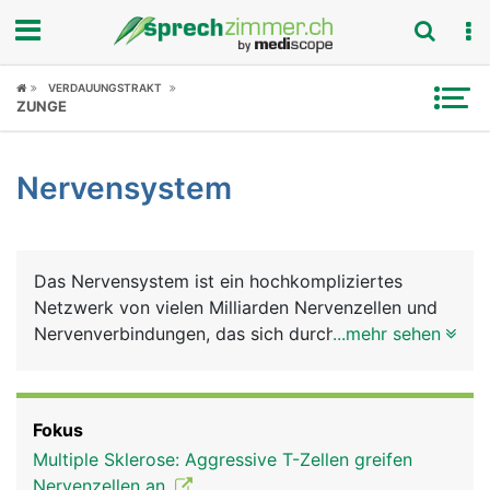
Fokus
VERDAUUNGSTRAKT
ZUNGE
Krankheitsbilder
Nervensystem
Symptome
Untersuchungen
Das Nervensystem ist ein hochkompliziertes
News
Netzwerk von vielen Milliarden Nervenzellen und
Nervenverbindungen, das sich durch den ganzen
...mehr sehen
Ratgeber
Körper erstreckt. Es ist das grundlegende
Nachrichten- und Kommunikationsnetz, das
Rubriken
zusammen mit dem Hormonsystem alle bewussten
Fokus
und unbewussten Körperfunktionen steuert und
Multiple Sklerose: Aggressive T-Zellen greifen
aufeinander abstimmt. Das Gehirn ist dabei die
Nervenzellen an