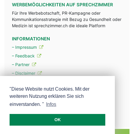
WERBEMÖGLICHKEITEN AUF SPRECHZIMMER
Für Ihre Werbebotschaft, PR-Kampagne oder
Kommunikationsstrategie mit Bezug zu Gesundheit oder
Medizin ist sprechzimmer.ch die ideale Platform
INFORMATIONEN
– Impressum
– Feedback
– Partner
– Disclaimer
– Datenschutzerklärung / Privacy Policy
"Diese Website nutzt Cookies. Mit der
weiteren Nutzung erklären Sie sich
– Werbung
einverstanden. "
Infos
– Mehr über unsere Experten
OK
MEDISCOPE AG E-MAIL:
INFO@MEDISCOPE.CH