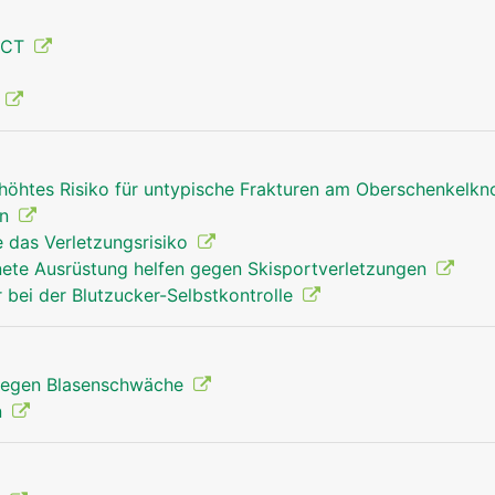
 CT
Oberschenkel Mann
g
rhöhtes Risiko für untypische Frakturen am Oberschenkelk
en
e das Verletzungsrisiko
gnete Ausrüstung helfen gegen Skisportverletzungen
r bei der Blutzucker-Selbstkontrolle
egen Blasenschwäche
n