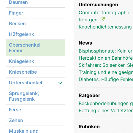
Daumen
Untersuchungen
Computertomographie,
Finger
Oberschenkel Frau
Röntgen
Becken
Knochendichtemessun
Hüftgelenk
News
Oberschenkel,
Femur
Bisphosphonate: Kein e
Herzaktion an Bahnhöf
Kniegelenk
Skifahren: So senken Si
Kniescheibe
Training und eine geei
Diabetes: Häufige Fehle
Unterschenkel
Sprungelenk,
Ratgeber
Fussgelenk
Beckenbodenübungen g
Ferse
Rettung eines Verletzte
Zehen
Rubriken
Muskeln und