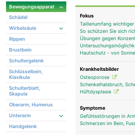
(Schenkelhals), einen l
Bewegungsapparat
walzenförmigen Gelenkkn
Fokus
Schädel
Der Hüftkopf bildet mit
Taillenumfang wichtige
Oberschenkelknochen di
Wirbelsäule
So schützen Sie sich ri
Übungen gegen Konzent
Rippen
Untersuchungsmöglichk
Brustbein
Hautschutz - von Sonn
Schultergelenk
Krankheitsbilder
Schlüsselbein,
Klavikula
Osteoporose
Schenkelhalsbruch, Sch
Schulterblatt,
Hüftdysplasie
Skapula
Oberarm, Humerus
Symptome
Unterarm
Gefühlsstörungen in Arm
Schmerzen im Bein, Fus
Handgelenk