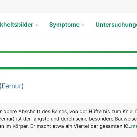
kheitsbilder
Symptome
Untersuchun
(Femur)
r obere Abschnitt des Beines, von der Hüfte bis zum Knie. 
emur) ist der längste und durch seine besondere Bauweise
n im Körper. Er macht etwa ein Viertel der gesamten Körp
...m
en nach unten aus dem kugeligen Kopf (Hüftkopf), einem ku