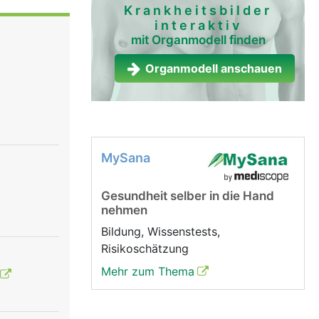
Krankheitsbilder
interaktiv
ie bilden.
mit Organmodell finden
eln.
Organmodell anschauen
MySana
Gesundheit selber in die Hand
nehmen
Bildung, Wissenstests,
Risikoschätzung
Mehr zum Thema