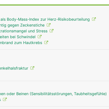
angen Schaft und einem verdickten unteren Ende mit zwei
orren, die mit dem Schienbein und der Kniescheibe das Kn
 der Hüftpfanne des Beckens das Hüftgelenk. Der
r als Body-Mass-Index zur Herz-Risikobeurteilung
ent ausserdem als Befestigungsanker für Bänder und Musk
chtig gegen Zeckenstiche
rationsmangel und Stress
eiten bei Schwindel
enbrand zum Hautkrebs
enkelhalsfraktur
en oder Beinen (Sensibilitätsstörungen, Taubheitsgefühle)
s