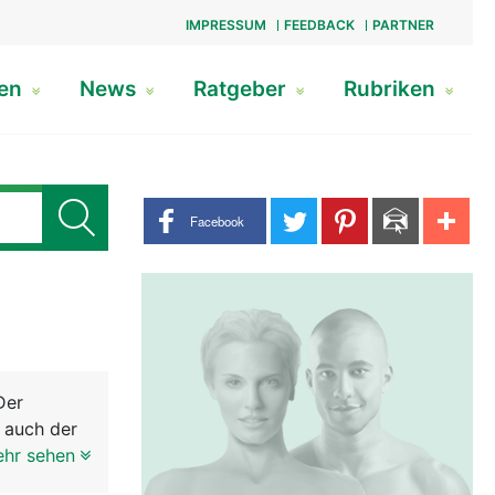
IMPRESSUM
FEEDBACK
PARTNER
gen
News
Ratgeber
Rubriken
Share buttons
Facebook
Der
 auch der
erlänge
ehr sehen
rzen Hals