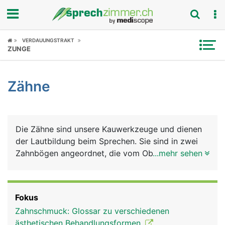
Fokus
VERDAUUNGSTRAKT
ZUNGE
Krankheitsbilder
Zähne
Symptome
Untersuchungen
Die Zähne sind unsere Kauwerkzeuge und dienen
News
der Lautbildung beim Sprechen. Sie sind in zwei
Zahnbögen angeordnet, die vom Oberkiefer- und
...mehr sehen
Ratgeber
vom Unterkiefer getragen werden. Jeder Mensch
hat im Leben zwei natürliche Zahnsätze (Gebisse):
Rubriken
Das Milchgebiss aus 20 Milchzähnen, das im
Fokus
mittleren Kindesalter vom bleibenden Gebiss
Zahnschmuck: Glossar zu verschiedenen
ersetzt wird, das aus 32 Zähnen besteht: auf jeder
ästhetischen Behandlungsformen