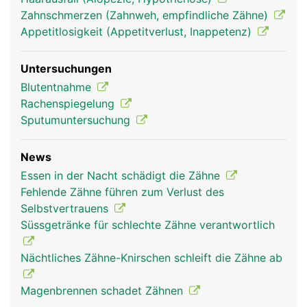
die über die Wurzelkanäle in die Zahnhöhle
Zahnschmerzen (Zahnweh, empfindliche Zähne)
gelangen. Der Zahnfleischrand ist nicht mit dem
Appetitlosigkeit (Appetitverlust, Inappetenz)
Zahnschmelz verwachsen, sondern erst mit der
tiefer liegenden Wurzelhaut, wodurch sich im
Untersuchungen
Bereich des Zahnhalses eine natürliche
Blutentnahme
Zahnfleischtasche bildet, die normalerweise
Rachenspiegelung
maximal zwei bis drei Millimeter tief ist.
Sputumuntersuchung
News
Essen in der Nacht schädigt die Zähne
Fehlende Zähne führen zum Verlust des
Selbstvertrauens
Süssgetränke für schlechte Zähne verantwortlich
Nächtliches Zähne-Knirschen schleift die Zähne ab
Magenbrennen schadet Zähnen