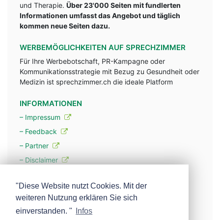
und Therapie.
Über 23'000 Seiten mit fundlerten
Informationen umfasst das Angebot und täglich
kommen neue Seiten dazu.
WERBEMÖGLICHKEITEN AUF SPRECHZIMMER
Für Ihre Werbebotschaft, PR-Kampagne oder
Kommunikationsstrategie mit Bezug zu Gesundheit oder
Medizin ist sprechzimmer.ch die ideale Platform
INFORMATIONEN
– Impressum
– Feedback
– Partner
– Disclaimer
– Datenschutzerklärung / Privacy Policy
"Diese Website nutzt Cookies. Mit der
weiteren Nutzung erklären Sie sich
– Werbung
einverstanden. "
Infos
– Mehr über unsere Experten