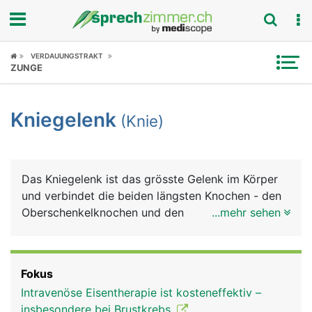
Fokus
VERDAUUNGSTRAKT
ZUNGE
Krankheitsbilder
Kniegelenk
(Knie)
Symptome
Untersuchungen
Das Kniegelenk ist das grösste Gelenk im Körper
News
und verbindet die beiden längsten Knochen - den
Oberschenkelknochen und den
...mehr sehen
Ratgeber
Schienbeinknochen. Der zweite
Unterschenkelknochen, das Wadenbein, ist nicht
Rubriken
an der Bildung des Kniegelenks beteiligt. Das Knie
Fokus
ist eine komplizierte Konstruktion aus Knochen,
Intravenöse Eisentherapie ist kosteneffektiv –
Knorpel, Bändern und Sehnen. Genau betrachtet ist
insbesondere bei Brustkrebs