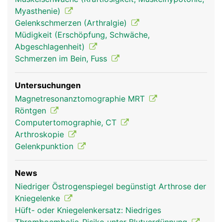
Stossdämpfer dienen. Stabilisiert wird das
Myasthenie)
Kniegelenk ausserdem durch zwei Kreuzbänder,
Gelenkschmerzen (Arthralgie)
die von vorne nach hinten ziehen und sich dabei
Müdigkeit (Erschöpfung, Schwäche,
überkreuzen, sowie durch die Seitenbänder. Auch
Abgeschlagenheit)
die Kniescheibe wird durch Bänder in Position
Schmerzen im Bein, Fuss
gehalten.
Untersuchungen
Magnetresonanztomographie MRT
Röntgen
Computertomographie, CT
Arthroskopie
Gelenkpunktion
News
Kniegelenk Frau
Kniegelenk Mann
Niedriger Östrogenspiegel begünstigt Arthrose der
Kniegelenke
Hüft- oder Kniegelenkersatz: Niedriges