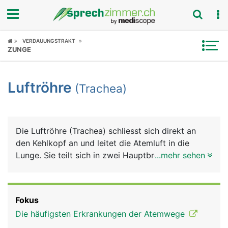
Fokus
VERDAUUNGSTRAKT
ZUNGE
Krankheitsbilder
Luftröhre
(Trachea)
Symptome
Untersuchungen
Die Luftröhre (Trachea) schliesst sich direkt an
News
den Kehlkopf an und leitet die Atemluft in die
Lunge. Sie teilt sich in zwei Hauptbronchien, die in
...mehr sehen
Ratgeber
den rechten und linken Lungenflügel führen. Die
etwa 12 Zentimeter lange Luftröhre besteht aus
Rubriken
einem elastischen Schlauch, für dessen Stabilität
Fokus
und Festigkeit 16 bis 20 U-förmige
Die häufigsten Erkrankungen der Atemwege
Knorpelspangen sorgen. Ihr Aussehen erinnert an