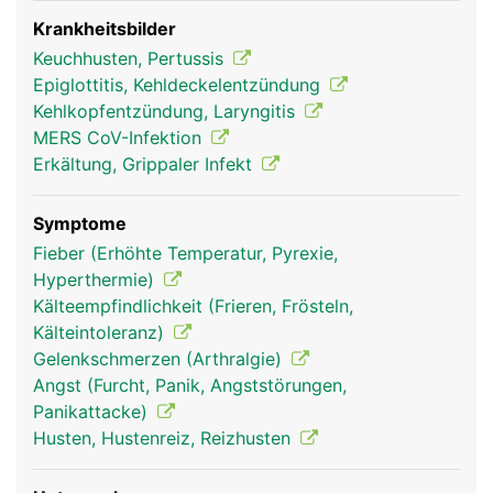
einen Staubsaugerschlauch. Die Innenwand wird
von einer Schleimhaut ausgekleidet, die mit
Krankheitsbilder
feinsten Flimmerhärchen ausgestattet ist. Der
Keuchhusten, Pertussis
Schleim fängt Fremdkörper wie Staub, Pollen oder
Epiglottitis, Kehldeckelentzündung
Bakterien ab, die mit der Luft eingeatmet werden
Kehlkopfentzündung, Laryngitis
und die beweglichen Flimmerhärchen
MERS CoV-Infektion
transportieren den Schleim zurück in den Rachen
Erkältung, Grippaler Infekt
wo er entweder geschluckt oder ausgehustet wird.
Symptome
Fieber (Erhöhte Temperatur, Pyrexie,
Hyperthermie)
Kälteempfindlichkeit (Frieren, Frösteln,
Kälteintoleranz)
Gelenkschmerzen (Arthralgie)
Angst (Furcht, Panik, Angststörungen,
Panikattacke)
Husten, Hustenreiz, Reizhusten
Luftröhre Frau
Luftröhre Mann
Luftröhre Frau