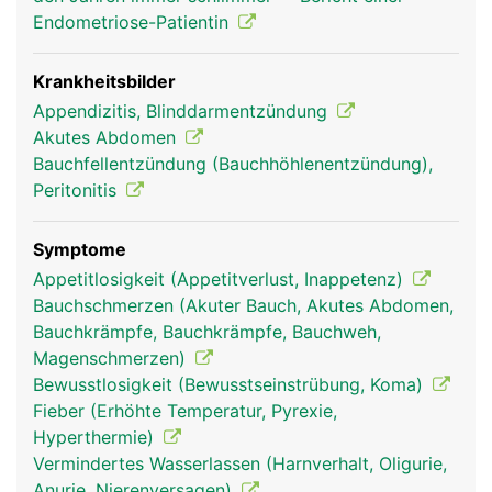
Endometriose-Patientin
Krankheitsbilder
Appendizitis, Blinddarmentzündung
Akutes Abdomen
Bauchfellentzündung (Bauchhöhlenentzündung),
Peritonitis
blinddarm frau
blinddarm mann
Symptome
Appetitlosigkeit (Appetitverlust, Inappetenz)
Bauchschmerzen (Akuter Bauch, Akutes Abdomen,
Bauchkrämpfe, Bauchkrämpfe, Bauchweh,
Magenschmerzen)
Bewusstlosigkeit (Bewusstseinstrübung, Koma)
Fieber (Erhöhte Temperatur, Pyrexie,
Hyperthermie)
Vermindertes Wasserlassen (Harnverhalt, Oligurie,
Anurie, Nierenversagen)