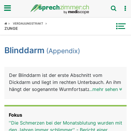
Fokus
VERDAUUNGSTRAKT
ZUNGE
Krankheitsbilder
Blinddarm
(Appendix)
Symptome
Untersuchungen
Der Blinddarm ist der erste Abschnitt vom
News
Dickdarm und liegt im rechten Unterbauch. An ihm
hängt der sogenannte Wurmfortsatz, der
...mehr sehen
Ratgeber
Appendix. Die Funktion von Blinddarm und
Appendix ist nicht genau bekannt. Sie scheinen
Rubriken
aber eine Bedeutung für das Immunsystem zu
Fokus
haben, da dort sehr viele Abwehrzellen
''Die Schmerzen bei der Monatsblutung wurden mit
(Lymphozyten) im Gewebe zu finden sind.
den Jahren immer schlimmer'' - Bericht einer