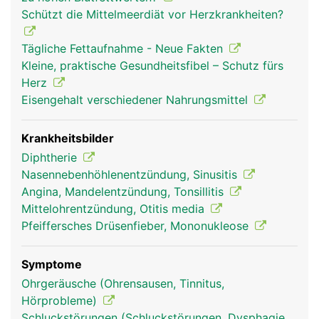
Rachenmandeln (Polypen), die im hinteren
Schützt die Mittelmeerdiät vor Herzkrankheiten?
Nasenhöhlenbereich liegen. Auch sie unterstützen
die Abwehrkräfte. Bei Kindern sind sie noch
Tägliche Fettaufnahme - Neue Fakten
grösser, später schrumpfen sie.
Kleine, praktische Gesundheitsfibel – Schutz fürs
Herz
Eisengehalt verschiedener Nahrungsmittel
Krankheitsbilder
Diphtherie
Nasennebenhöhlenentzündung, Sinusitis
Angina, Mandelentzündung, Tonsillitis
Mittelohrentzündung, Otitis media
Pfeiffersches Drüsenfieber, Mononukleose
Symptome
Ohrgeräusche (Ohrensausen, Tinnitus,
Hörprobleme)
Schluckstörungen (Schluckstörungen, Dysphagie,