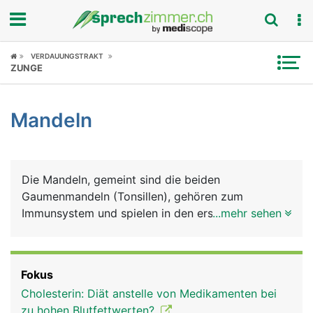
Fokus
VERDAUUNGSTRAKT
ZUNGE
Krankheitsbilder
Mandeln
Symptome
Untersuchungen
Die Mandeln, gemeint sind die beiden
News
Gaumenmandeln (Tonsillen), gehören zum
Immunsystem und spielen in den ersten
...mehr sehen
Ratgeber
Lebensjahren eine wichtige Rolle bei der
Entwicklung der körpereigenen Infektabwehr. Sie
Rubriken
liegen beidseits im hinteren Mundbereich,
Fokus
eingebettet in der Rachenschleimhaut. Ausser den
Cholesterin: Diät anstelle von Medikamenten bei
Gaumenmandeln gibt es noch die beiden
zu hohen Blutfettwerten?