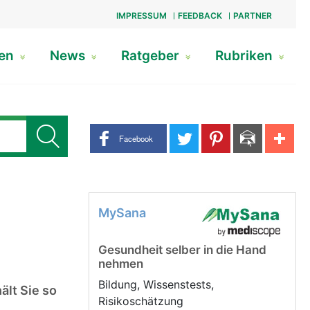
IMPRESSUM
FEEDBACK
PARTNER
gen
News
Ratgeber
Rubriken
Share buttons
Facebook
MySana
Gesundheit selber in die Hand
nehmen
Bildung, Wissenstests,
lt Sie so
Risikoschätzung