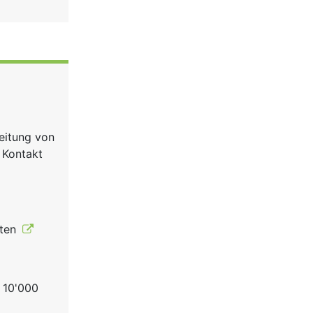
eitung von
 Kontakt
rten
r 10'000