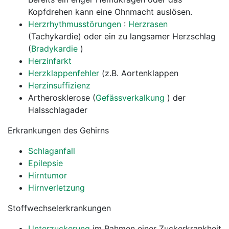
Kopfdrehen kann eine Ohnmacht auslösen.
Herzrhythmusstörungen
:
Herzrasen
(Tachykardie) oder ein zu langsamer Herzschlag
(
Bradykardie
)
Herzinfarkt
Herzklappenfehler
(z.B. Aortenklappen
Herzinsuffizienz
Artherosklerose (
Gefässverkalkung
) der
Halsschlagader
Erkrankungen des Gehirns
Schlaganfall
Epilepsie
Hirntumor
Hirnverletzung
Stoffwechselerkrankungen
Unterzuckerung
im Rahmen einer Zuckerkrankheit