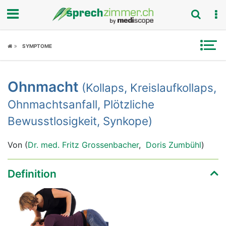
Fokus
SYMPTOME
Krankheitsbilder
Ohnmacht
(Kollaps, Kreislaufkollaps,
Symptome
Ohnmachtsanfall, Plötzliche
Untersuchungen
Bewusstlosigkeit, Synkope)
News
Von (
Dr. med. Fritz Grossenbacher
,
Doris Zumbühl
)
Ratgeber
Definition
Rubriken