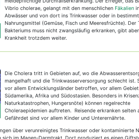
meldepflichtige Durchfallserkrankung. Der Erreger, das 
Vibrio cholerae, gelangt mit den menschlichen
Fäkalien
in
Abwässer und von dort ins Trinkwasser oder in bestimm
Nahrungsmittel (Gemüse, Fisch und Meeresfrüchte). Der 
Bakteriums muss nicht zwangsläufig erkranken, gibt aber
Krankheit trotzdem weiter.
Die Cholera tritt in Gebieten auf, wo die Abwasserentso
mangelhaft und die Trinkwasserversorgung schlecht ist. 
vor allem Entwicklungsländer betroffen, vor allem Gebiet
Südamerika, Afrika und Südostasien. Besonders in Krisenz
Naturkatastrophen, Hungersnöte) können regelrechte
Choleraepidemien auftreten. Reisende erkranken selten 
Gefährdet sind vor allem Kinder und Unterernährte.
ngen über verunreinigtes Trinkwasser oder kontaminierte 
sich im Magen-Darmtrakt. Dort produziert es einen Giftsto