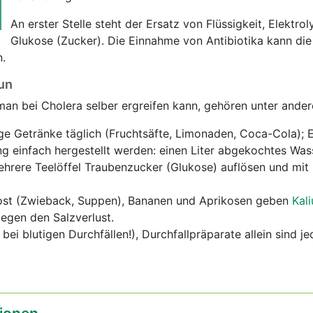
An erster Stelle steht der Ersatz von Flüssigkeit, Elektro
Glukose (Zucker). Die Einnahme von Antibiotika kann die
n.
un
an bei Cholera selber ergreifen kann, gehören unter ande
ige Getränke täglich (Fruchtsäfte, Limonaden, Coca-Cola); 
ng einfach hergestellt werden: einen Liter abgekochtes Wass
ehrere Teelöffel Traubenzucker (Glukose) auflösen und mit
Kost (Zwieback, Suppen), Bananen und Aprikosen geben
Kal
egen den Salzverlust.
 bei blutigen Durchfällen!), Durchfallpräparate allein sind j