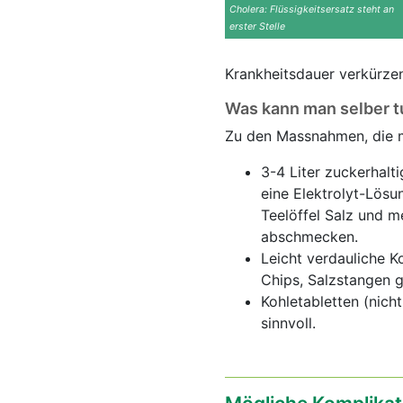
Cholera: Flüssigkeitsersatz steht an
erster Stelle
Krankheitsdauer verkürze
Was kann man selber t
Zu den Massnahmen, die m
3-4 Liter zuckerhalt
eine Elektrolyt-Lösu
Teelöffel Salz und m
abschmecken.
Leicht verdauliche 
Chips, Salzstangen g
Kohletabletten (nicht
sinnvoll.