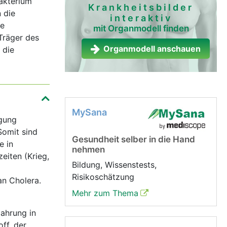
Bakterium
Krankheitsbilder
 die
interaktiv
te
mit Organmodell finden
Träger des
Organmodell anschauen
 die
MySana
rgung
Somit sind
Gesundheit selber in die Hand
e in
nehmen
eiten (Krieg,
Bildung, Wissenstests,
Risikoschätzung
an Cholera.
Mehr zum Thema
Nahrung in
ff, der