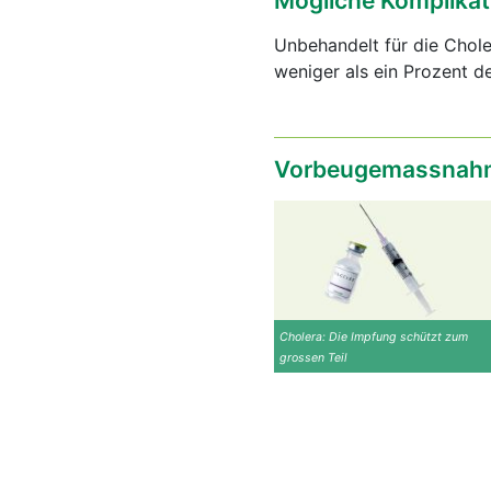
Mögliche Komplikat
Unbehandelt für die Chole
weniger als ein Prozent d
Vorbeugemassnahm
Cholera: Die Impfung schützt zum
grossen Teil