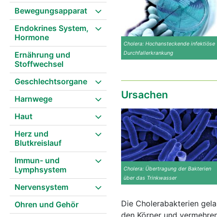
Bewegungsapparat
Endokrines System,
Hormone
Cholera: Hochansteckende infektiöse
Ernährung und
Durchfallerkrankung
Stoffwechsel
Geschlechtsorgane
Ursachen
Harnwege
Haut
Herz und
Blutkreislauf
Immun- und
Lymphsystem
Cholera: Übertragung der Bakterien
über das Trinkwasser
Nervensystem
Die Cholerabakterien gela
Ohren und Gehör
den Körper und vermehren 