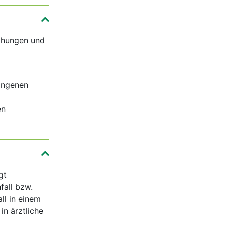
chungen und
angenen
en
gt
fall bzw.
all in einem
in ärztliche