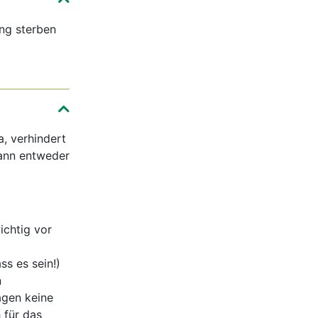
ung sterben
, verhindert
kann entweder
chtig vor
ass es sein!)
n
agen keine
 für das