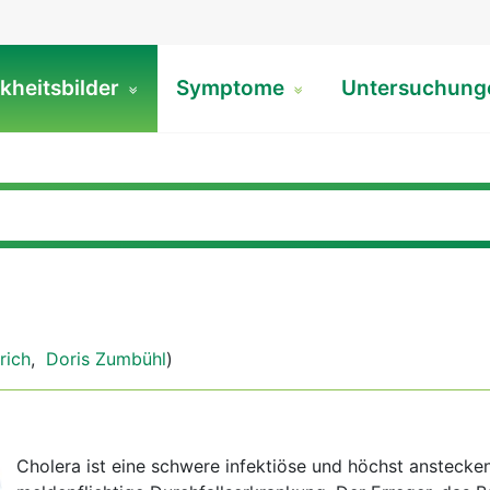
kheitsbilder
Symptome
Untersuchun
rich
,
Doris Zumbühl
)
Cholera ist eine schwere infektiöse und höchst anstecke