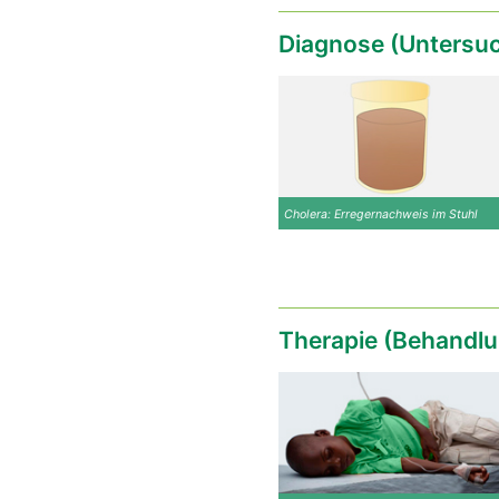
Diagnose (Untersu
Cholera: Erregernachweis im Stuhl
Therapie (Behandlu