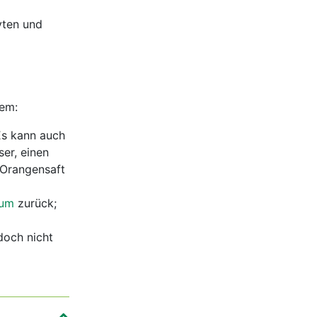
lyten und
rem:
Es kann auch
er, einen
 Orangensaft
ium
zurück;
edoch nicht