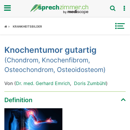
Fokus
KRANKHEITSBILDER
Krankheitsbilder
Knochentumor gutartig
Symptome
(Chondrom, Knochenfibrom,
Untersuchungen
Osteochondrom, Osteoidosteom)
News
Von (
Dr. med. Gerhard Emrich
,
Doris Zumbühl
)
Ratgeber
Definition
Rubriken