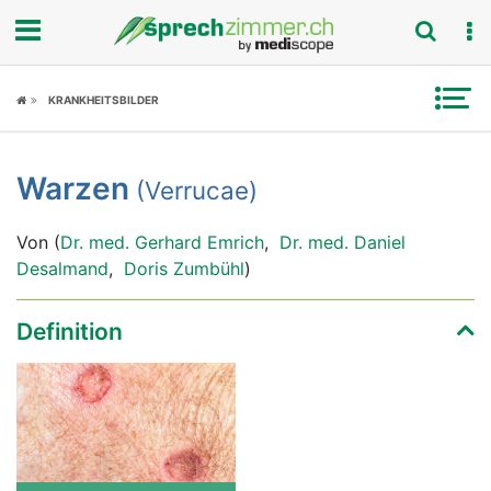
Fokus
KRANKHEITSBILDER
Krankheitsbilder
Warzen
(Verrucae)
Symptome
Von (
Dr. med. Gerhard Emrich
,
Dr. med. Daniel
Untersuchungen
Desalmand
,
Doris Zumbühl
)
News
Definition
Ratgeber
Rubriken