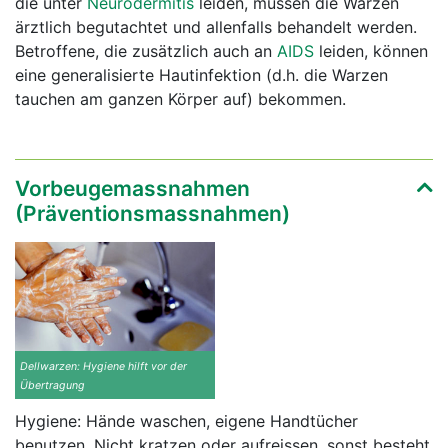
die unter
Neurodermitis
leiden, müssen die Warzen
ärztlich begutachtet und allenfalls behandelt werden.
Betroffene, die zusätzlich auch an
AIDS
leiden, können
eine generalisierte Hautinfektion (d.h. die Warzen
tauchen am ganzen Körper auf) bekommen.
Vorbeugemassnahmen
(Präventionsmassnahmen)
Dellwarzen: Hygiene hilft vor der
Übertragung
Hygiene: Hände waschen, eigene Handtücher
benutzen. Nicht kratzen oder aufreissen, sonst besteht