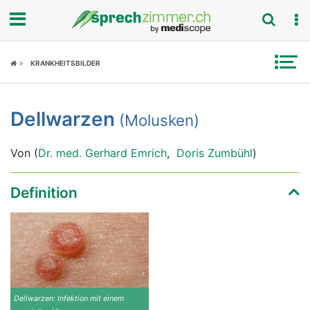
Fokus
KRANKHEITSBILDER
Krankheitsbilder
Dellwarzen
(Molusken)
Symptome
Von (
Dr. med. Gerhard Emrich
,
Doris Zumbühl
)
Untersuchungen
News
Definition
Ratgeber
Rubriken
Dellwarzen: Infektion mit einem