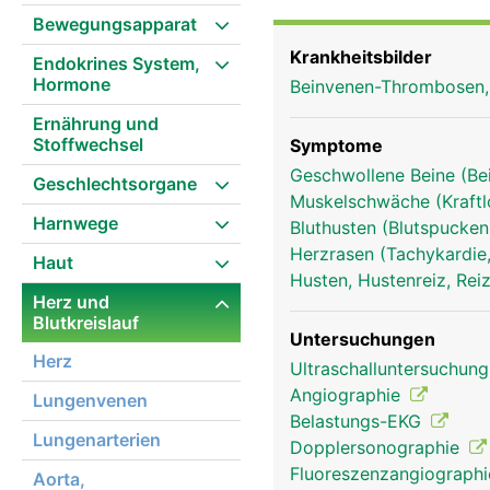
Hohlvene sammelt das Bl
Bewegungsapparat
Hohlvene sammelt das B
Krankheitsbilder
Endokrines System,
Bauchraum).
Hormone
Beinvenen-Thrombosen
Ernährung und
Stoffwechsel
Symptome
Geschwollene Beine (Be
Geschlechtsorgane
Muskelschwäche (Kraftl
Harnwege
Bluthusten (Blutspucke
Herzrasen (Tachykardie,
Haut
Husten, Hustenreiz, Re
Herz und
Blutkreislauf
Untersuchungen
Herz
Ultraschalluntersuchun
Angiographie
Lungenvenen
Belastungs-EKG
Lungenarterien
Dopplersonographie
Fluoreszenzangiograph
Aorta,