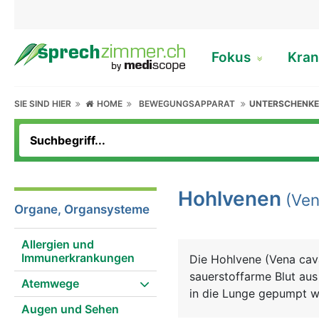
Fokus
Kran
SIE SIND HIER
HOME
BEWEGUNGSAPPARAT
UNTERSCHENKE
Hohlvenen
(Ven
Organe, Organsysteme
Allergien und
Immunerkrankungen
Die Hohlvene (Vena cava
sauerstoffarme Blut aus
Atemwege
in die Lunge gepumpt wi
Augen und Sehen
es zwei Hohlvenen, da s