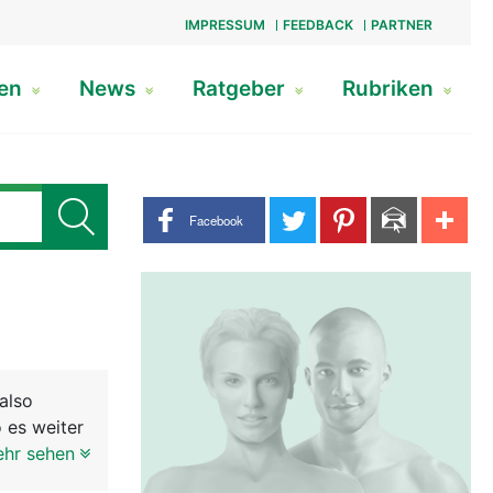
IMPRESSUM
FEEDBACK
PARTNER
gen
News
Ratgeber
Rubriken
Share buttons
Facebook
also
 es weiter
ntlich sind
ehr sehen
ie obere