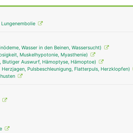
ut aus der oberen Körperhälfte (Kopf, Hals, Arme, Brust), d
lut aus der unteren Körperhälfte (Beine, Beckenorgane und
, Lungenembolie
inödeme, Wasser in den Beinen, Wassersucht)
osigkeit, Muskelhypotonie, Myasthenie)
n, Blutiger Auswurf, Hämoptyse, Hämoptoe)
 Herzjagen, Pulsbeschleunigung, Flatterpuls, Herzklopfen)
izhusten
g
ie