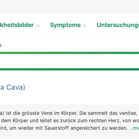
kheitsbilder
Symptome
Untersuchun
L
a Cava)
) ist die grösste Vene im Körper. Sie sammelt das venöse, 
 dem Körper und leitet es zurück zum rechten Herz, von wo
rd, um wieder mit Sauerstoff angereichert zu werden. Eige
...m
ie in einen oberen und unteren Abschnitt unterteilt wird. D