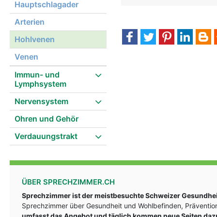
Hauptschlagader
hohlvenen frau
Arterien
Hohlvenen
Venen
Immun- und
Lymphsystem
Nervensystem
Ohren und Gehör
Verdauungstrakt
ÜBER SPRECHZIMMER.CH
Sprechzimmer ist der meistbesuchte Schweizer Gesundheit
Sprechzimmer über Gesundheit und Wohlbefinden, Prävention
umfasst das Angebot und täglich kommen neue Seiten daz