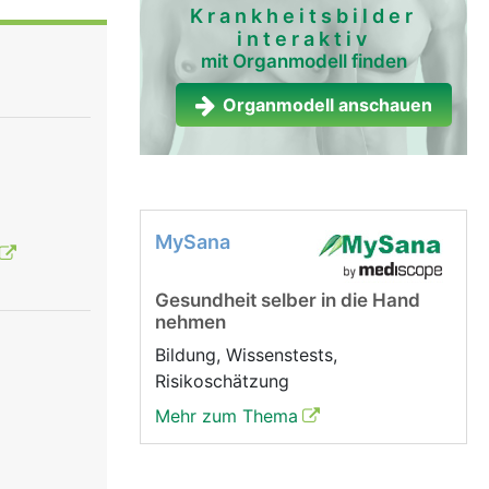
ie untere
Krankheitsbilder
interaktiv
mit Organmodell finden
Organmodell anschauen
MySana
Gesundheit selber in die Hand
nehmen
Bildung, Wissenstests,
Risikoschätzung
Mehr zum Thema