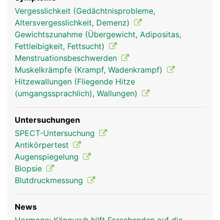
Vergesslichkeit (Gedächtnisprobleme,
Altersvergesslichkeit, Demenz)
Gewichtszunahme (Übergewicht, Adipositas,
Fettleibigkeit, Fettsucht)
Menstruationsbeschwerden
Muskelkrämpfe (Krampf, Wadenkrampf)
Hitzewallungen (Fliegende Hitze
(umgangssprachlich), Wallungen)
Endokrines-
Endokrines-
Kopf Links Frau
System Frau
System Mann
Untersuchungen
SPECT-Untersuchung
Antikörpertest
Augenspiegelung
Biopsie
Blutdruckmessung
News