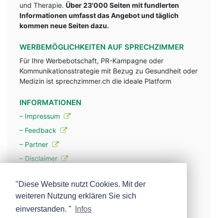
und Therapie.
Über 23'000 Seiten mit fundlerten
Informationen umfasst das Angebot und täglich
kommen neue Seiten dazu.
WERBEMÖGLICHKEITEN AUF SPRECHZIMMER
Für Ihre Werbebotschaft, PR-Kampagne oder
Kommunikationsstrategie mit Bezug zu Gesundheit oder
Medizin ist sprechzimmer.ch die ideale Platform
INFORMATIONEN
– Impressum
– Feedback
– Partner
– Disclaimer
– Datenschutzerklärung / Privacy Policy
"Diese Website nutzt Cookies. Mit der
weiteren Nutzung erklären Sie sich
– Werbung
einverstanden. "
Infos
– Mehr über unsere Experten