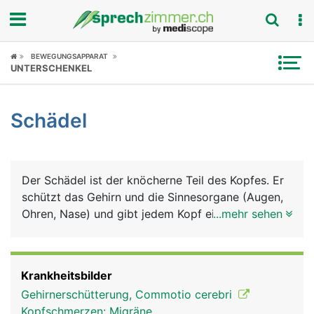
Fokus
BEWEGUNGSAPPARAT
UNTERSCHENKEL
Krankheitsbilder
Schädel
Symptome
Untersuchungen
Der Schädel ist der knöcherne Teil des Kopfes. Er
News
schützt das Gehirn und die Sinnesorgane (Augen,
Ohren, Nase) und gibt jedem Kopf eine
...mehr sehen
Ratgeber
charakteristische Form. Der Schädel kann in den
Hirnschädel mit den Knochen Stirnbein,
Rubriken
Scheitelbein, Schläfenbein, Hinterhauptbein und
Krankheitsbilder
Keilbein sowie in den Gesichtsschädel mit 2
Gehirnerschütterung, Commotio cerebri
grossen Knochen, dem Oberkiefer und Unterkiefer
Kopfschmerzen: Migräne,