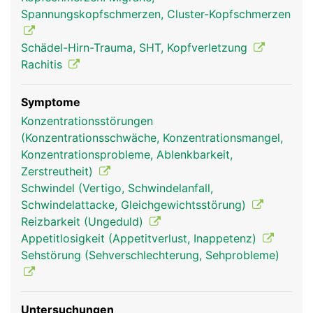
und weiteren kleinen Knochen wie Tränenbein oder
Spannungskopfschmerzen, Cluster-Kopfschmerzen
Nasenbein unterteilt werden.
Schädel-Hirn-Trauma, SHT, Kopfverletzung
Rachitis
Symptome
Konzentrationsstörungen
(Konzentrationsschwäche, Konzentrationsmangel,
Konzentrationsprobleme, Ablenkbarkeit,
Zerstreutheit)
Schwindel (Vertigo, Schwindelanfall,
Schädel Frau
Schädel Mann
Schwindelattacke, Gleichgewichtsstörung)
Reizbarkeit (Ungeduld)
Appetitlosigkeit (Appetitverlust, Inappetenz)
Sehstörung (Sehverschlechterung, Sehprobleme)
Untersuchungen