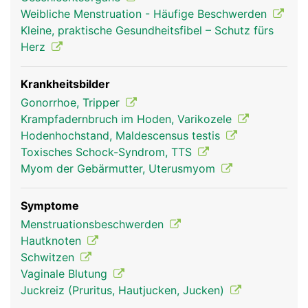
Samenleiter und Prostata und bei der Frau die
Weibliche Menstruation - Häufige Beschwerden
Scheide (Vagina), Gebärmutter, Eileiter und
Kleine, praktische Gesundheitsfibel – Schutz fürs
Eierstöcke. Auch die weiblichen Brüste zählen zu
Herz
den Geschlechtsorganen. Die Geschlechtsorgane
dienen vor allem zur Fortpflanzung und
Hormonproduktion sowie zur Befriedigung der
Krankheitsbilder
sexuellen Lust. Beim Mann dient der Penis auch
Gonorrhoe, Tripper
zur Ausscheidung von Urin.
Krampfadernbruch im Hoden, Varikozele
Hodenhochstand, Maldescensus testis
Toxisches Schock-Syndrom, TTS
Myom der Gebärmutter, Uterusmyom
Symptome
Menstruationsbeschwerden
Hautknoten
Schwitzen
Vaginale Blutung
Geschlechtsorgane
Geschlechtsorgane
Juckreiz (Pruritus, Hautjucken, Jucken)
Frau
Mann