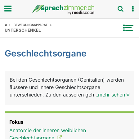
Fokus
BEWEGUNGSAPPARAT
UNTERSCHENKEL
Krankheitsbilder
Geschlechtsorgane
Symptome
Untersuchungen
Bei den Geschlechtsorganen (Genitalien) werden
News
äussere und innere Geschlechtsorgane
unterschieden. Zu den äusseren gehören Penis und
...mehr sehen
Ratgeber
Hodensack (Skrotum) beim Mann und
Schamhügel, grosse und kleine Schamlippen,
Rubriken
Scheidenvorhofdrüsen und Klitoris bei der Frau. Zu
Fokus
den inneren Geschlechtsorganen zählen beim
Anatomie der inneren weiblichen
Mann die Hoden, Nebenhoden, Samenblasen,
Geschlechtsorgane