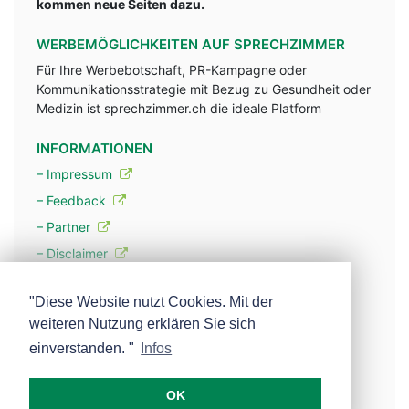
kommen neue Seiten dazu.
WERBEMÖGLICHKEITEN AUF SPRECHZIMMER
Für Ihre Werbebotschaft, PR-Kampagne oder
Kommunikationsstrategie mit Bezug zu Gesundheit oder
Medizin ist sprechzimmer.ch die ideale Platform
INFORMATIONEN
– Impressum
– Feedback
– Partner
– Disclaimer
– Datenschutzerklärung / Privacy Policy
"Diese Website nutzt Cookies. Mit der
weiteren Nutzung erklären Sie sich
– Werbung
einverstanden. "
Infos
– Mehr über unsere Experten
OK