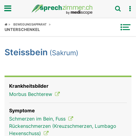
Fokus
BEWEGUNGSAPPARAT
UNTERSCHENKEL
Krankheitsbilder
Steissbein
(Sakrum)
Symptome
Untersuchungen
News
Krankheitsbilder
Morbus Bechterew
Ratgeber
Symptome
Rubriken
Schmerzen im Bein, Fuss
Rückenschmerzen (Kreuzschmerzen, Lumbago
Hexenschuss)