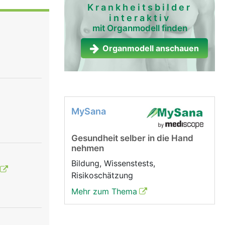
 Diese
Krankheitsbilder
interaktiv
nde
mit Organmodell finden
 Sehnen
Organmodell anschauen
gung der
MySana
Gesundheit selber in die Hand
nehmen
Bildung, Wissenstests,
Risikoschätzung
Mehr zum Thema