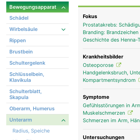
nebeneinander, zeigt si
Bewegungsapparat
Drehbewegung wird durc
Fokus
Schädel
ermöglicht. Das Zusamm
Prostatakrebs: Schädig
ermöglicht komplexe B
Wirbelsäule
Branding: Brandzeichen
gleichzeitiger Drehung
Geschichte des Henna-
Rippen
Hände und Finger, dere
Brustbein
Krankheitsbilder
Schultergelenk
Osteoporose
Handgelenksbruch, Unte
Schlüsselbein,
Klavikula
Kompartmentsyndrom
Schulterblatt,
Symptome
Skapula
Gefühlsstörungen in Arm
Oberarm, Humerus
Muskelschmerzen
Unterarm
Schmerzen im Arm, Hä
Radius, Speiche
Untersuchungen