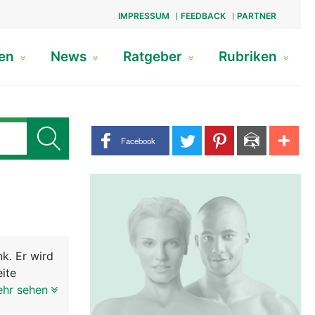
IMPRESSUM
FEEDBACK
PARTNER
gen
News
Ratgeber
Rubriken
Share buttons
Facebook
k. Er wird
eite
es
ehr sehen
gen sie