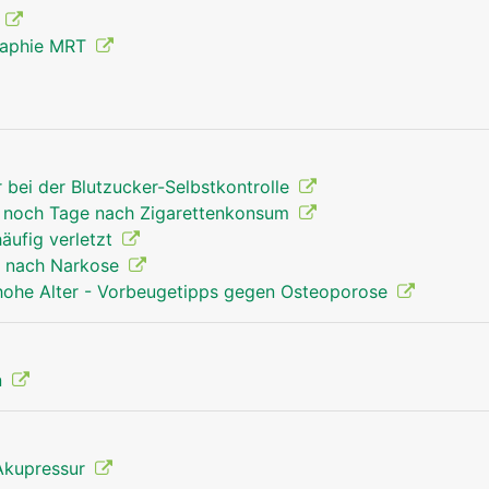
g
raphie MRT
Unterarm Mann
r bei der Blutzucker-Selbstkontrolle
ss noch Tage nach Zigarettenkonsum
häufig verletzt
t nach Narkose
 hohe Alter - Vorbeugetipps gegen Osteoporose
n
Akupressur