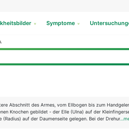
kheitsbilder
Symptome
Untersuchun
L
ntere Abschnitt des Armes, vom Ellbogen bis zum Handgelen
nen Knochen gebildet - der Elle (Ulna) auf der Kleinfingers
e (Radius) auf der Daumenseite gelegen. Bei der Drehung d
...m
sich Elle und Speiche. Zeigt die Handfläche nach oben, lie