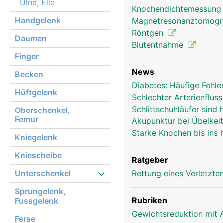
Ulna, Elle
Knochendichtemessun
Handgelenk
Magnetresonanztomog
Röntgen
Daumen
Blutentnahme
Unterarm Frau
Finger
News
Becken
Diabetes: Häufige Fehle
Hüftgelenk
Schlechter Arterienflu
Schlittschuhläufer sind 
Oberschenkel,
Femur
Akupunktur bei Übelkei
Starke Knochen bis ins
Kniegelenk
Kniescheibe
Ratgeber
Unterschenkel
Rettung eines Verletzte
Sprungelenk,
Rubriken
Fussgelenk
Gewichtsreduktion mit 
Ferse