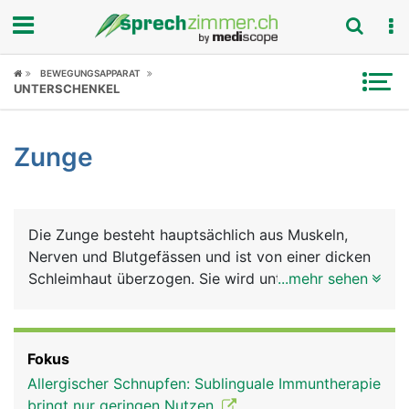
Fokus
BEWEGUNGSAPPARAT
UNTERSCHENKEL
Krankheitsbilder
Zunge
Symptome
Untersuchungen
Die Zunge besteht hauptsächlich aus Muskeln,
News
Nerven und Blutgefässen und ist von einer dicken
Schleimhaut überzogen. Sie wird unterteilt in
...mehr sehen
Ratgeber
Zungenspitze, Zungenkörper (Zungenrücken) und
Zungengrund, der mit dem Mundboden
Rubriken
verwachsen ist. Am Zungengrund befindet sich die
Fokus
Zungenmandel, die der Infektabwehr dient. Die
Allergischer Schnupfen: Sublinguale Immuntherapie
Zunge erfüllt viele Aufgaben: Sie ist unerlässlich
bringt nur geringen Nutzen