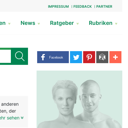
IMPRESSUM
FEEDBACK
PARTNER
gen
News
Ratgeber
Rubriken
Share buttons
Facebook
e anderen
ten, der
über den
ehr sehen
hälfte