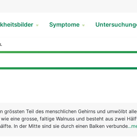
kheitsbilder
Symptome
Untersuchun
L
n grössten Teil des menschlichen Gehirns und umwölbt all
s wie eine grosse, faltige Walnuss und besteht aus zwei Hälf
älfte. In der Mitte sind sie durch einen Balken verbunden, 
...m
ch zwischen beiden Hirnhälften stattfindet. Die rechte Hirn