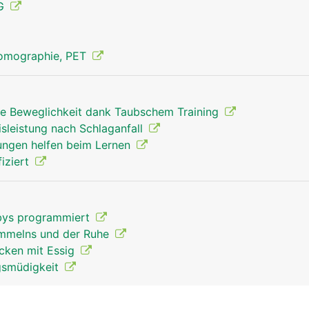
MG
Tomographie, PET
rte Beweglichkeit dank Taubschem Training
sleistung nach Schlaganfall
Grosshirn Mann
ngen helfen beim Lernen
iziert
abys programmiert
ammelns und der Ruhe
cken mit Essig
gsmüdigkeit