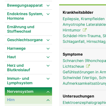
steuert die linke Körpers
Bewegungsapparat
Überkreuzung ist der Gr
Krankheitsbilder
Endokrines System,
Lähmung auf der rechten
Hormone
Epilepsie, Krampfleiden
(Lappen), die unterschie
Amyotrophe Lateralskle
Schläfenlappen, der Hin
Ernährung und
Hirntumor
Stoffwechsel
Bewegungen und verarbei
Schädel-Hirn-Trauma, S
unbewussten Handlungen 
Geschlechtsorgane
Schlaganfall, Hirnschla
und unserer Lernfähigke
Harnwege
verantwortlich. Das Gro
Tier unterscheidet.
Symptome
Haut
Schnarchen (Rhonchopa
Herz und
Lichtscheue
Blutkreislauf
Gefühlsstörungen in Arm
Schwindel (Vertigo, Sch
Immun- und
Lymphsystem
Aufmerksamkeitsstörung
Nervensystem
Untersuchungen
Hirn
Elektroenzephalograph