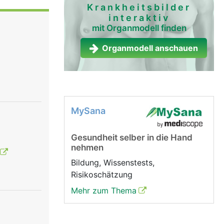
e
Krankheitsbilder
interaktiv
te zu einer
mit Organmodell finden
chen
Organmodell anschauen
rolliert
ächtnisses
che
e uns vom
MySana
Gesundheit selber in die Hand
nehmen
Bildung, Wissenstests,
Risikoschätzung
Mehr zum Thema