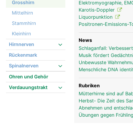
Grosshirn
Elektromyographie, E
Karotis-Doppler
Mittelhirn
Liquorpunktion
Stammhirn
Positronen-Emissions-
Kleinhirn
News
Hirnnerven
Schlaganfall: Verbesse
Rückenmark
Musik fördert Gedächtni
Grosshirn Frau
Unbewusste Wahrnehmu
Spinalnerven
Menschliche DNA identif
Ohren und Gehör
Rubriken
Verdauungstrakt
Mütterhirne sind auf B
Herbst- Die Zeit des S
Abnehmen und entschla
Übungen gegen Frühlin