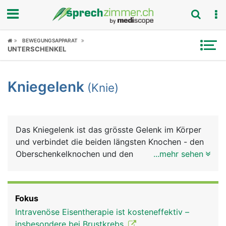
Fokus
BEWEGUNGSAPPARAT
UNTERSCHENKEL
Krankheitsbilder
Kniegelenk
(Knie)
Symptome
Untersuchungen
Das Kniegelenk ist das grösste Gelenk im Körper
News
und verbindet die beiden längsten Knochen - den
Oberschenkelknochen und den
...mehr sehen
Ratgeber
Schienbeinknochen. Der zweite
Unterschenkelknochen, das Wadenbein, ist nicht
Rubriken
an der Bildung des Kniegelenks beteiligt. Das Knie
Fokus
ist eine komplizierte Konstruktion aus Knochen,
Intravenöse Eisentherapie ist kosteneffektiv –
Knorpel, Bändern und Sehnen. Genau betrachtet ist
insbesondere bei Brustkrebs