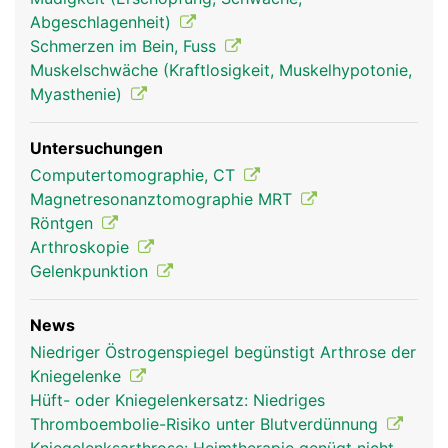
Stossdämpfer dienen. Stabilisiert wird das
Abgeschlagenheit)
Kniegelenk ausserdem durch zwei Kreuzbänder,
Schmerzen im Bein, Fuss
die von vorne nach hinten ziehen und sich dabei
Muskelschwäche (Kraftlosigkeit, Muskelhypotonie,
überkreuzen, sowie durch die Seitenbänder. Auch
Myasthenie)
die Kniescheibe wird durch Bänder in Position
gehalten.
Untersuchungen
Computertomographie, CT
Magnetresonanztomographie MRT
Röntgen
Arthroskopie
Gelenkpunktion
News
Niedriger Östrogenspiegel begünstigt Arthrose der
Kniegelenk Frau
Kniegelenk Mann
Kniegelenke
Hüft- oder Kniegelenkersatz: Niedriges
Thromboembolie-Risiko unter Blutverdünnung