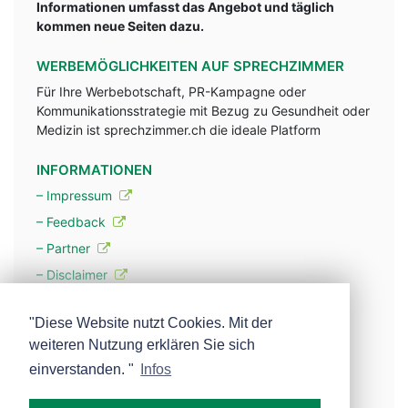
Informationen umfasst das Angebot und täglich
kommen neue Seiten dazu.
WERBEMÖGLICHKEITEN AUF SPRECHZIMMER
Für Ihre Werbebotschaft, PR-Kampagne oder
Kommunikationsstrategie mit Bezug zu Gesundheit oder
Medizin ist sprechzimmer.ch die ideale Platform
INFORMATIONEN
– Impressum
– Feedback
– Partner
– Disclaimer
– Datenschutzerklärung / Privacy Policy
"Diese Website nutzt Cookies. Mit der
weiteren Nutzung erklären Sie sich
– Werbung
einverstanden. "
Infos
– Mehr über unsere Experten