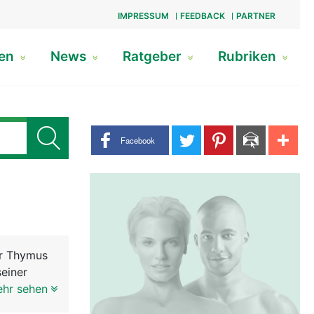
IMPRESSUM
FEEDBACK
PARTNER
gen
News
Ratgeber
Rubriken
Share buttons
Facebook
er Thymus
seiner
 wie eine
ehr sehen
h als