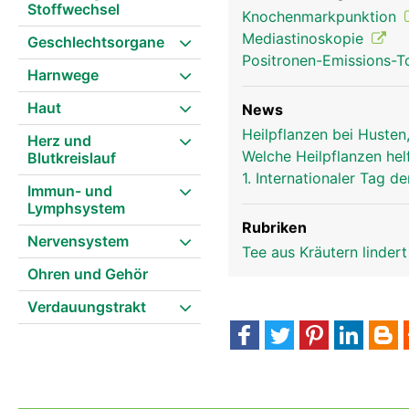
Stoffwechsel
Knochenmarkpunktion
Mediastinoskopie
Geschlechtsorgane
Positronen-Emissions-
Harnwege
Haut
News
Heilpflanzen bei Husten
Herz und
Thymusdrüse Frau
Welche Heilpflanzen hel
Blutkreislauf
1. Internationaler Tag
Immun- und
Lymphsystem
Rubriken
Nervensystem
Tee aus Kräutern linder
Ohren und Gehör
Verdauungstrakt