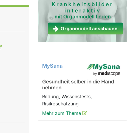
 der
Krankheitsbilder
interaktiv
mit Organmodell finden
produziert
ark, die
Organmodell anschauen
 unter
MySana
Gesundheit selber in die Hand
nehmen
Bildung, Wissenstests,
Risikoschätzung
Mehr zum Thema