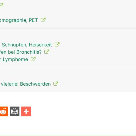
Tomographie, PET
, Schnupfen, Heiserkeit
Thymusdrüse Mann
fen bei Bronchitis?
 der Lymphome
t vielerlei Beschwerden