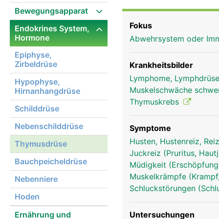
kleiner Geweberest vor.
Bewegungsapparat
körpereigenen Abwehr (
Fokus
Endokrines System,
Abwehrzellen - die T-L
Hormone
Abwehrsystem oder I
und auf ihre Aufgabe v
Lymphknoten und die Mi
Epiphyse,
Zirbeldrüse
anderem das Körperwac
Krankheitsbilder
unterstützen. Schon de
Lymphome, Lymphdrüse
Hypophyse,
"Lebensenergie" steuert
Muskelschwäche schwe
Hirnanhangdrüse
Thymuskrebs
Schilddrüse
Nebenschilddrüse
Symptome
Husten, Hustenreiz, Re
Thymusdrüse
Juckreiz (Pruritus, Hau
Bauchpeicheldrüse
Müdigkeit (Erschöpfung
Muskelkrämpfe (Kramp
Nebenniere
Schluckstörungen (Schl
Hoden
Ernährung und
Untersuchungen