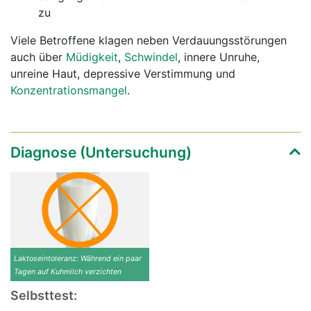
zu
Viele Betroffene klagen neben Verdauungsstörungen
auch über
Müdigkeit
,
Schwindel
, innere Unruhe,
unreine Haut, depressive Verstimmung und
Konzentrationsmangel
.
Diagnose (Untersuchung)
Laktoseintoleranz: Während ein paar
Tagen auf Kuhmilch verzichten
Selbsttest: