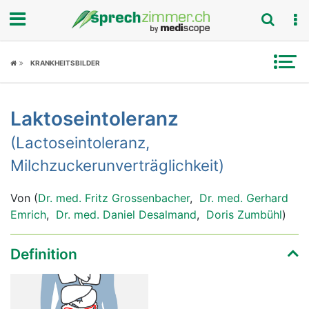
Fokus
KRANKHEITSBILDER
Krankheitsbilder
Laktoseintoleranz
Symptome
(Lactoseintoleranz,
Untersuchungen
Milchzuckerunverträglichkeit)
News
Von (
Dr. med. Fritz Grossenbacher
,
Dr. med. Gerhard
Emrich
,
Dr. med. Daniel Desalmand
,
Doris Zumbühl
)
Ratgeber
Definition
Rubriken