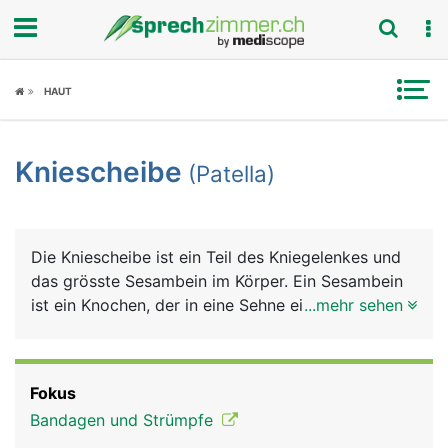
Fokus
HAUT
Krankheitsbilder
Kniescheibe
(Patella)
Symptome
Untersuchungen
Die Kniescheibe ist ein Teil des Kniegelenkes und
News
das grösste Sesambein im Körper. Ein Sesambein
ist ein Knochen, der in eine Sehne eingelagert ist,
...mehr sehen
Ratgeber
bei der Kniescheibe ist es die Sehne des
vierköpfigen Oberschenkelmuskels, die vorne am
Rubriken
Knie zum Schienbein zieht. Die Kniescheibe ist
Fokus
dreieckig, mit der Spitze nach unten zeigend. Sie
Bandagen und Strümpfe
sorgt erstens für eine Reibungsminderung der