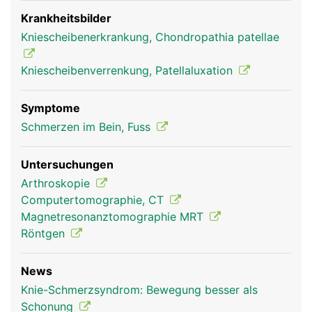
genannten Sehne bei der Kniebeugung und
zweitens verstärkt sie die Kraft des
Krankheitsbilder
Oberschenkelmuskels auf den Unterschenkel, da
Kniescheibenerkrankung, Chondropathia patellae
sie wie ein Hebel wirkt. Dadurch kann die vordere
Oberschenkelmuskulatur das Bein auch bei
Kniescheibenverrenkung, Patellaluxation
gebeugtem Knie wieder strecken.
Symptome
Schmerzen im Bein, Fuss
Untersuchungen
Arthroskopie
Computertomographie, CT
Magnetresonanztomographie MRT
Röntgen
Kniescheibe Frau
News
Knie-Schmerzsyndrom: Bewegung besser als
Schonung