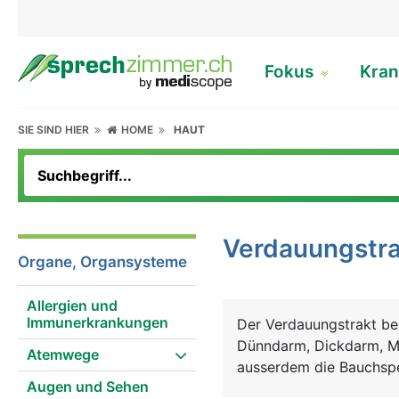
Fokus
Kran
SIE SIND HIER
HOME
HAUT
Verdauungstra
Organe, Organsysteme
Allergien und
Immunerkrankungen
Der Verdauungstrakt be
Dünndarm, Dickdarm, M
Atemwege
ausserdem die Bauchspe
Augen und Sehen
mit den Zähnen zerklein