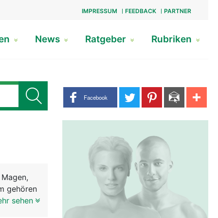
IMPRESSUM
FEEDBACK
PARTNER
gen
News
Ratgeber
Rubriken
Share buttons
Facebook
, Magen,
em gehören
ie Nahrung
ehr sehen
Speichel