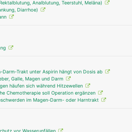
, Rektalblutung, Analblutung, Teerstuhl, Meläna)
rankung, Diarrhoe)
Mann
verdauungstrakt mann
Kopf Links Fr
ung
n-Darm-Trakt unter Aspirin hängt von Dosis ab
Leber, Galle, Magen und Darm
en häufen sich während Hitzewellen
he Chemotherapie soll Operation ergänzen
Beschwerden im Magen-Darm- oder Harntrakt
chutz vor Wasserunfällen