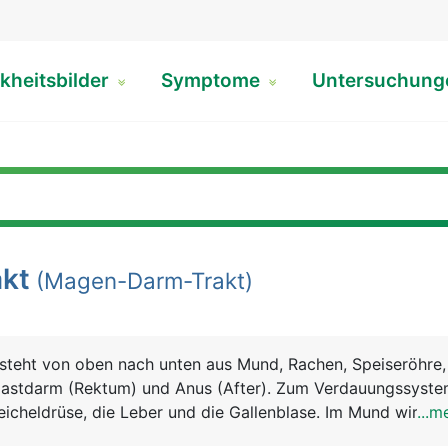
kheitsbilder
Symptome
Untersuchun
kt
(Magen-Darm-Trakt)
steht von oben nach unten aus Mund, Rachen, Speiseröhre
astdarm (Rektum) und Anus (After). Zum Verdauungssyst
icheldrüse, die Leber und die Gallenblase. Im Mund wird d
...m
ert und mit dem Sekret der Speicheldrüsen vermischt. Der 