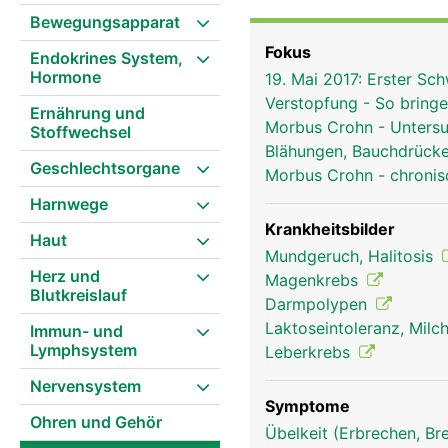
macht feste Bissen glei
Bewegungsapparat
(Kohlenhydrate) ein. In
Fokus
Endokrines System,
Dabei helfen die Verdau
Hormone
19. Mai 2017: Erster S
Wichtige Nährstoffe we
Verstopfung - So bring
gelangen über die Pfort
Ernährung und
Morbus Crohn - Unters
Stoffwechsel
sie gespeichert und we
Blähungen, Bauchdrück
als Stuhl aus dem Körpe
Geschlechtsorgane
Morbus Crohn - chroni
wellenförmige Darmbewe
Harnwege
Krankheitsbilder
Haut
Mundgeruch, Halitosis
Herz und
Magenkrebs
Blutkreislauf
Darmpolypen
Laktoseintoleranz, Milc
Immun- und
Lymphsystem
Leberkrebs
Nervensystem
Symptome
Ohren und Gehör
Übelkeit (Erbrechen, Br