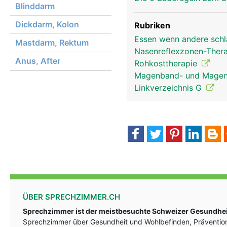
Blinddarm
Dickdarm, Kolon
Rubriken
Essen wenn andere schl
Mastdarm, Rektum
Nasenreflexzonen-Ther
Anus, After
Rohkosttherapie
Kopf Links Mann
Magenband- und Magen-
Linkverzeichnis G
ÜBER SPRECHZIMMER.CH
Sprechzimmer ist der meistbesuchte Schweizer Gesundheit
Sprechzimmer über Gesundheit und Wohlbefinden, Prävention