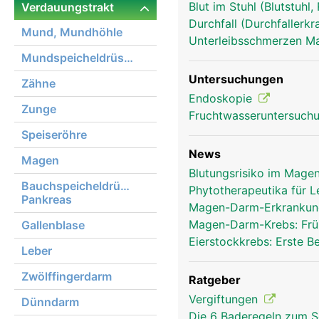
Blut im Stuhl (Blutstuhl
Verdauungstrakt
Durchfall (Durchfallerk
Mund, Mundhöhle
Unterleibsschmerzen 
Mundspeicheldrüsen
Untersuchungen
Zähne
Endoskopie
Zunge
verdauungstrakt frau
Fruchtwasseruntersuch
Speiseröhre
News
Magen
Blutungsrisiko im Mage
Bauchspeicheldrüse,
Phytotherapeutika für 
Pankreas
Magen-Darm-Erkrankung
Magen-Darm-Krebs: Frü
Gallenblase
Eierstockkrebs: Erste 
Leber
Zwölffingerdarm
Ratgeber
Vergiftungen
Dünndarm
Die 6 Baderegeln zum S