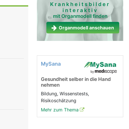
ttel
Krankheitsbilder
interaktiv
rdaut").
mit Organmodell finden
ber.
n und
Organmodell anschauen
örper, wo
le werden
ert.
MySana
Gesundheit selber in die Hand
nehmen
Bildung, Wissenstests,
Risikoschätzung
Mehr zum Thema